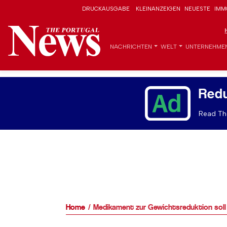
DRUCKAUSGABE
KLEINANZEIGEN
NEUESTE
IMM
NACHRICHTEN
WELT
UNTERNEHME
Red
Read The
Home
Medikament zur Gewichtsreduktion soll i