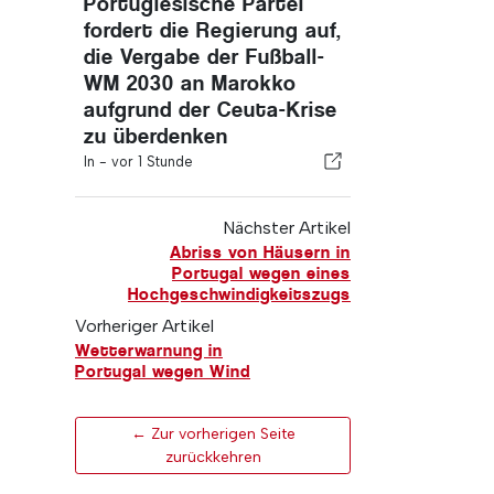
Portugiesische Partei
fordert die Regierung auf,
die Vergabe der Fußball-
WM 2030 an Marokko
aufgrund der Ceuta-Krise
zu überdenken
In -
vor 1 Stunde
Nächster Artikel
Abriss von Häusern in
Portugal wegen eines
Hochgeschwindigkeitszugs
Vorheriger Artikel
Wetterwarnung in
Portugal wegen Wind
← Zur vorherigen Seite
zurückkehren