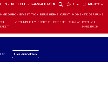
LE
PARTNERSUCHE
VERANSTALTUNGEN
DE
AD-LITE
HME DURCH INVESTITION
NEUE HEIME
KUNST
MOMENTE DER RUHE
ICH
GESUNDHEIT
SPORT
GLÜCKSSPIEL
IGAMING
PORTUGAL-
IGKEIT
HANDBUCH
ear.
Hier anmelden