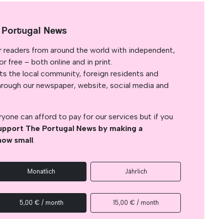
 Portugal News
r readers from around the world with independent,
 free – both online and in print.
s the local community, foreign residents and
s through our newspaper, website, social media and
yone can afford to pay for our services but if you
upport The Portugal News by making a
how small
.
Monatlich
Jährlich
5,00 € / month
15,00 € / month