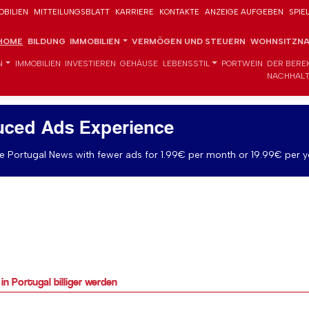
OBILIEN
MITTEILUNGSBLATT
KARRIERE
KONTAKTE
ANZEIGE AUFGEBEN
SPIE
HOME
BILDUNG
IMMOBILIEN
VERMÖGEN UND STEUERN
WOHNSITZNA
N
IMMOBILIEN
INVESTIEREN
GEHÄUSE
LEBENSSTIL
PORTWEIN
DER BERE
NACHHALT
uced Ads Experience
 Portugal News with fewer ads for 1.99€ per month or 19.99€ per y
n Portugal billiger werden