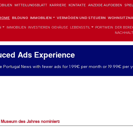
OBILIEN
MITTEILUNGSBLATT
KARRIERE
KONTAKTE
ANZEIGE AUFGEBEN
SPIE
HOME
BILDUNG
IMMOBILIEN
VERMÖGEN UND STEUERN
WOHNSITZNA
N
IMMOBILIEN
INVESTIEREN
GEHÄUSE
LEBENSSTIL
PORTWEIN
DER BERE
NACHHALT
uced Ads Experience
 Portugal News with fewer ads for 1.99€ per month or 19.99€ per y
e Museum des Jahres nominiert