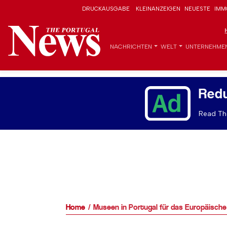
DRUCKAUSGABE
KLEINANZEIGEN
NEUESTE
IMM
NACHRICHTEN
WELT
UNTERNEHME
Red
Read The
Home
Museen in Portugal für das Europäisch