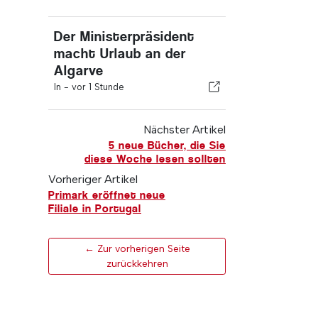
Der Ministerpräsident
macht Urlaub an der
Algarve
In -
vor 1 Stunde
Nächster Artikel
5 neue Bücher, die Sie
diese Woche lesen sollten
Vorheriger Artikel
Primark eröffnet neue
Filiale in Portugal
← Zur vorherigen Seite
zurückkehren