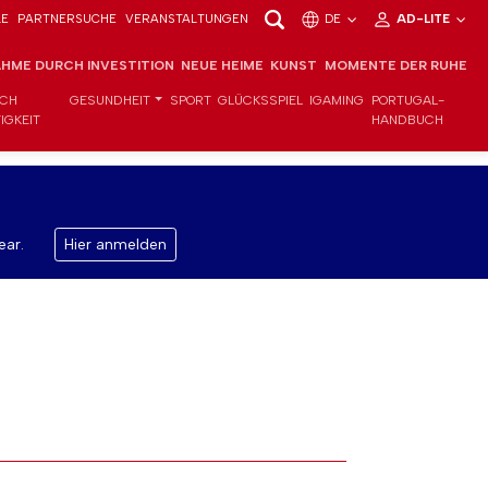
LE
PARTNERSUCHE
VERANSTALTUNGEN
DE
AD-LITE
HME DURCH INVESTITION
NEUE HEIME
KUNST
MOMENTE DER RUHE
ICH
GESUNDHEIT
SPORT
GLÜCKSSPIEL
IGAMING
PORTUGAL-
IGKEIT
HANDBUCH
ear.
Hier anmelden