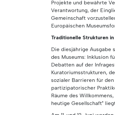
Projekte und bewährte Ve
Verantwortung, der Eingl
Gemeinschaft vorzustellen
Europäischen Museumsfo
Traditionelle Strukturen in
Die diesjährige Ausgabe 
des Museums: Inklusion fü
Debatten auf der Infragest
Kuratoriumsstrukturen, de
sozialer Barrieren für de
partizipatorischer Prakti
Räume des Willkommens, d
heutige Gesellschaft" lie
Am 11. und 12. Juni werde