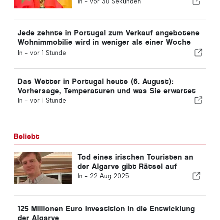
In -
vor 30 Sekunden
aufgrund der Ceuta-Krise zu
überdenken
Jede zehnte in Portugal zum Verkauf angebotene
Wohnimmobilie wird in weniger als einer Woche
verkauft.
In -
vor 1 Stunde
Das Wetter in Portugal heute (6. August):
Vorhersage, Temperaturen und was Sie erwartet
In -
vor 1 Stunde
Beliebt
Tod eines irischen Touristen an
der Algarve gibt Rätsel auf
In -
22 Aug 2025
125 Millionen Euro Investition in die Entwicklung
der Algarve