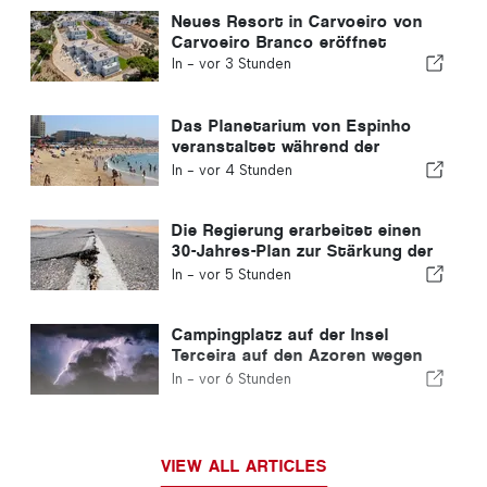
Neues Resort in Carvoeiro von
Carvoeiro Branco eröffnet
In -
vor 3 Stunden
Das Planetarium von Espinho
veranstaltet während der
Sonnenfinsternis in Portugal
In -
vor 4 Stunden
eine Veranstaltung an der Praia
da Baía
Die Regierung erarbeitet einen
30-Jahres-Plan zur Stärkung der
Widerstandsfähigkeit Portugals
In -
vor 5 Stunden
gegenüber schweren Erdbeben
Campingplatz auf der Insel
Terceira auf den Azoren wegen
Sturms evakuiert
In -
vor 6 Stunden
VIEW ALL ARTICLES