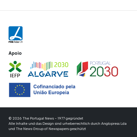
Apoio
© 2026 The Portugal News - 1977 gegründet
Alle Inhalte und das Design sind urheberrechtlich durch Anglopress Lda
und The News Group of Newspapers geschützt