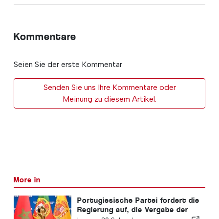
Kommentare
Seien Sie der erste Kommentar
Senden Sie uns Ihre Kommentare oder
Meinung zu diesem Artikel.
More in
Portugiesische Partei fordert die
Regierung auf, die Vergabe der
Fußball-WM 2030 an Marokko