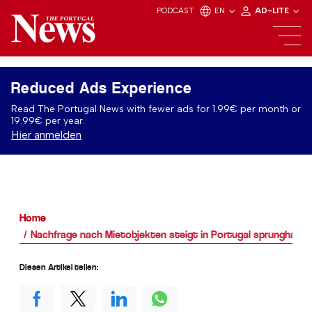
PODCAST
EN
AD-LITE
Reduced Ads Experience
Read The Portugal News with fewer ads for 1.99€ per month or
19.99€ per year.
Hier anmelden
Home
Nachfrage nach Mietobjekten steigt in Portugal sprunghaft 
Diesen Artikel teilen: