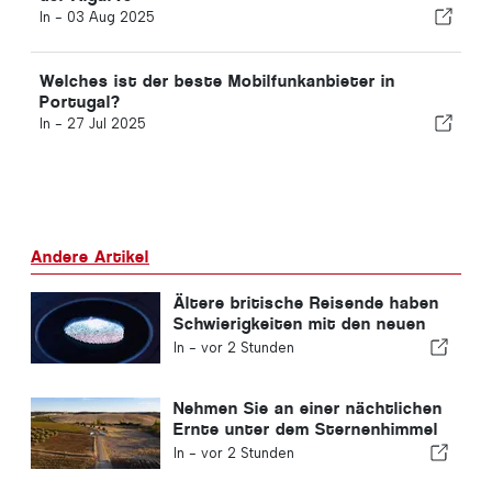
In -
03 Aug 2025
Welches ist der beste Mobilfunkanbieter in
Portugal?
In -
27 Jul 2025
Andere Artikel
Ältere britische Reisende haben
Schwierigkeiten mit den neuen
Fingerabdruckkontrollen der
In -
vor 2 Stunden
Europäischen Union
Nehmen Sie an einer nächtlichen
Ernte unter dem Sternenhimmel
im Alentejo teil
In -
vor 2 Stunden