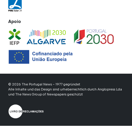
Apoio
© 2026 The Portugal News - 1977 gegründet
Alle Inhalte und das Design sind urheberrechtlich durch Anglopress Lda
und The News Group of Newspapers geschützt