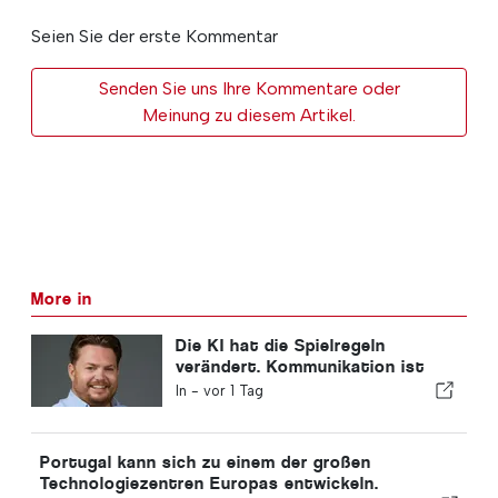
Seien Sie der erste Kommentar
Senden Sie uns Ihre Kommentare oder
Meinung zu diesem Artikel.
More in
Die KI hat die Spielregeln
verändert. Kommunikation ist
nun der Wettbewerbsvorteil.
In -
vor 1 Tag
Portugal kann sich zu einem der großen
Technologiezentren Europas entwickeln.