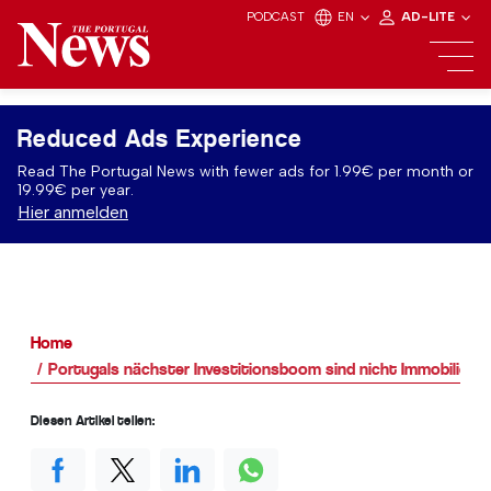
PODCAST
EN
AD-LITE
Reduced Ads Experience
Read The Portugal News with fewer ads for 1.99€ per month or
19.99€ per year.
Hier anmelden
Home
Portugals nächster Investitionsboom sind nicht Immobilien, 
Diesen Artikel teilen: