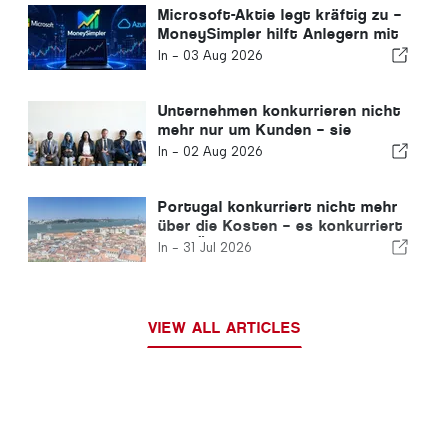
Microsoft-Aktie legt kräftig zu –
MoneySimpler hilft Anlegern mit
KI-gestütztem automatisiertem
In -
03 Aug 2026
Handel beim Aufbau passiver
Einkünfte
Unternehmen konkurrieren nicht
mehr nur um Kunden – sie
konkurrieren um Talente.
In -
02 Aug 2026
Portugal konkurriert nicht mehr
über die Kosten – es konkurriert
über Ökosysteme
In -
31 Jul 2026
VIEW ALL ARTICLES