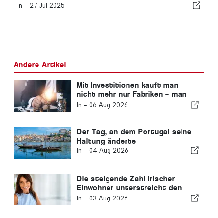
In -
27 Jul 2025
Andere Artikel
Mit Investitionen kauft man
nicht mehr nur Fabriken – man
kauft Wissen
In -
06 Aug 2026
Der Tag, an dem Portugal seine
Haltung änderte
In -
04 Aug 2026
Die steigende Zahl irischer
Einwohner unterstreicht den
Wandel der Algarve zu einem
In -
03 Aug 2026
ganzjährigen Wohnort