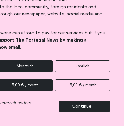
s the local community, foreign residents and
s through our newspaper, website, social media and
yone can afford to pay for our services but if you
upport The Portugal News by making a
how small
.
Monatlich
Jährlich
5,00 € / month
15,00 € / month
jederzeit ändern
Continue →