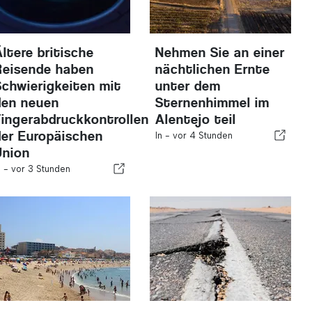
Ältere britische
Nehmen Sie an einer
Reisende haben
nächtlichen Ernte
Schwierigkeiten mit
unter dem
den neuen
Sternenhimmel im
Fingerabdruckkontrollen
Alentejo teil
der Europäischen
In -
vor 4 Stunden
Union
n -
vor 3 Stunden