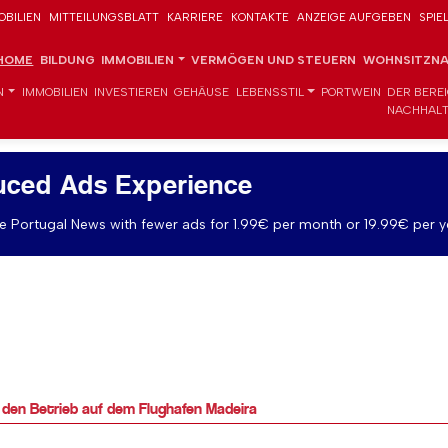
OBILIEN
MITTEILUNGSBLATT
KARRIERE
KONTAKTE
ANZEIGE AUFGEBEN
SPIE
HOME
BILDUNG
IMMOBILIEN
VERMÖGEN UND STEUERN
WOHNSITZNA
N
IMMOBILIEN
INVESTIEREN
GEHÄUSE
LEBENSSTIL
PORTWEIN
DER BERE
NACHHALT
uced Ads Experience
 Portugal News with fewer ads for 1.99€ per month or 19.99€ per y
 den Betrieb auf dem Flughafen Madeira