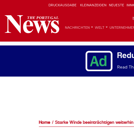
DRUCKAUSGABE
KLEINANZEIGEN
NEUESTE
IMM
NACHRICHTEN
WELT
UNTERNEHME
Red
Read The
Home
Starke Winde beeinträchtigen weiterhin