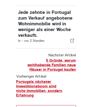
Jede zehnte in Portugal
zum Verkauf angebotene
Wohnimmobilie wird in
weniger als einer Woche
verkauft.
In -
vor 2 Stunden
Nächster Artikel
5 Gründe, warum
wohlhabende Familien neue
Häuser in Portugal kaufen
Vorheriger Artikel
Portugals nächster
Investitionsboom sind
nicht Immobilien, sondern
Erfahrung