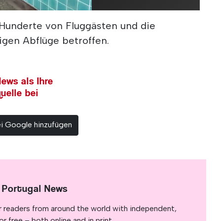
 Hunderte von Fluggästen und die
gen Abflüge betroffen.
ews als Ihre
uelle bei
ei Google hinzufügen
 Portugal News
r readers from around the world with independent,
 free – both online and in print.