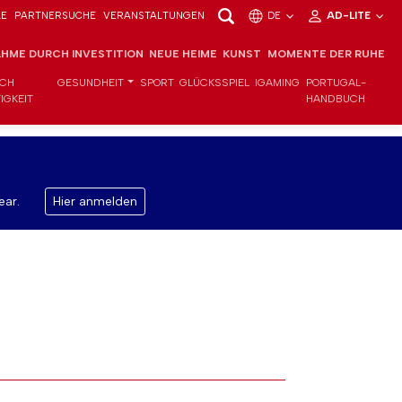
LE
PARTNERSUCHE
VERANSTALTUNGEN
DE
AD-LITE
HME DURCH INVESTITION
NEUE HEIME
KUNST
MOMENTE DER RUHE
ICH
GESUNDHEIT
SPORT
GLÜCKSSPIEL
IGAMING
PORTUGAL-
IGKEIT
HANDBUCH
ear.
Hier anmelden