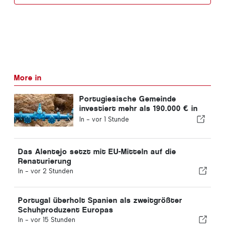
More in
Portugiesische Gemeinde
investiert mehr als 190.000 € in
die Wasserversorgung
In -
vor 1 Stunde
Das Alentejo setzt mit EU-Mitteln auf die
Renaturierung
In -
vor 2 Stunden
Portugal überholt Spanien als zweitgrößter
Schuhproduzent Europas
In -
vor 15 Stunden