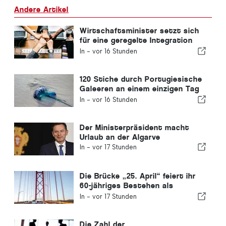
Andere Artikel
Wirtschaftsminister setzt sich
für eine geregelte Integration
ein und garantiert Einwanderern
In -
vor 16 Stunden
einen Schnellverfahren-Kanal
120 Stiche durch Portugiesische
Galeeren an einem einzigen Tag
verzeichnet
In -
vor 16 Stunden
Der Ministerpräsident macht
Urlaub an der Algarve
In -
vor 17 Stunden
Die Brücke „25. April“ feiert ihr
60-jähriges Bestehen als
Verbindung zwischen Lissabon
In -
vor 17 Stunden
und Almada
Die Zahl der