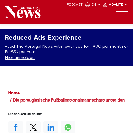
PODCAST
EN
AD-LITE
Reduced Ads Experience
Read The Portugal News with fewer ads for 1.99€ per month or
19.99€ per year.
Hier anmelden
Home
Die portugiesische Fußballnationalmannschaft unter den Top 
Diesen Artikel teilen: