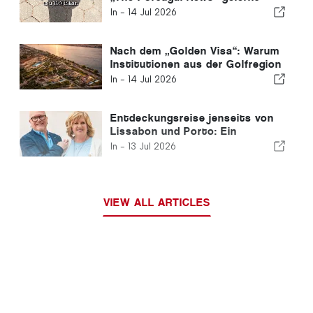
habe
In -
14 Jul 2026
Nach dem „Golden Visa“: Warum
Institutionen aus der Golfregion
weiterhin in Portugal investieren
In -
14 Jul 2026
Entdeckungsreise jenseits von
Lissabon und Porto: Ein
Reiseführer für den Norden
In -
13 Jul 2026
Portugals und die Silberküste
VIEW ALL ARTICLES