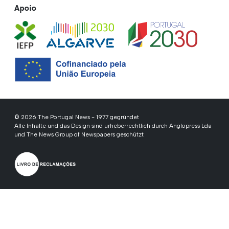
Apoio
© 2026 The Portugal News - 1977 gegründet
Alle Inhalte und das Design sind urheberrechtlich durch Anglopress Lda
und The News Group of Newspapers geschützt