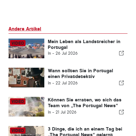
Andere Artikel
Mein Leben als Landstreicher in
Portugal
In -
26 Jul 2026
Wann sollten Sie in Portugal
einen Privatdetektiv
beauftragen? Fünf Situationen,
In -
22 Jul 2026
in denen verlässliche
Informationen den
entscheidenden Unterschied
Können Sie erraten, wo sich das
ausmachen können
Team von „The Portugal News“
heute befindet?
In -
21 Jul 2026
3 Dinge, die ich an einem Tag bei
„The Portugal News“ gelernt