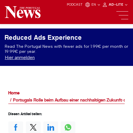
PODCAST
EN
AD-LITE
Reduced Ads Experience
Read The Portugal News with fewer ads for 1.99€ per month or
19.99€ per year.
Hier anmelden
Home
Portugals Rolle beim Aufbau einer nachhaltigen Zukunft durc
Diesen Artikel teilen: