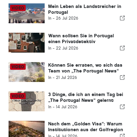
Mein Leben als Landstreicher in
Portugal
In -
26 Jul 2026
Wann sollten Sie in Portugal
einen Privatdetektiv
beauftragen? Fünf Situationen,
In -
22 Jul 2026
in denen verlässliche
Informationen den
entscheidenden Unterschied
Können Sie erraten, wo sich das
ausmachen können
Team von „The Portugal News“
heute befindet?
In -
21 Jul 2026
3 Dinge, die ich an einem Tag bei
„The Portugal News“ gelernt
habe
In -
14 Jul 2026
Nach dem „Golden Visa“: Warum
Institutionen aus der Golfregion
weiterhin in Portugal investieren
In -
14 Jul 2026