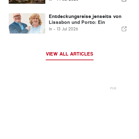
Entdeckungsreise jenseits von
Lissabon und Porto: Ein
Reiseführer für den Norden
In -
13 Jul 2026
Portugals und die Silberküste
VIEW ALL ARTICLES