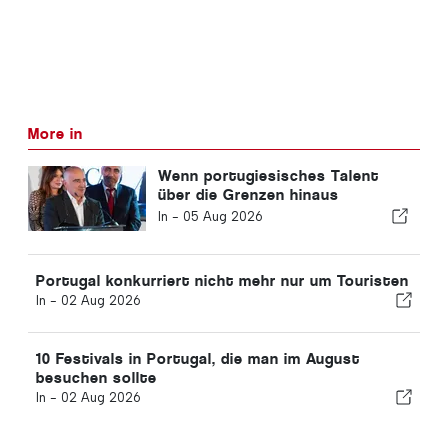
More in
Wenn portugiesisches Talent
über die Grenzen hinaus
Anerkennung findet
In -
05 Aug 2026
Portugal konkurriert nicht mehr nur um Touristen
In -
02 Aug 2026
10 Festivals in Portugal, die man im August
besuchen sollte
In -
02 Aug 2026