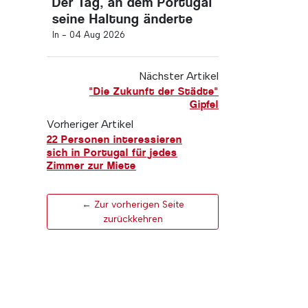
Der Tag, an dem Portugal
seine Haltung änderte
In -
04 Aug 2026
Nächster Artikel
"Die Zukunft der Städte"
Gipfel
Vorheriger Artikel
22 Personen interessieren
sich in Portugal für jedes
Zimmer zur Miete
← Zur vorherigen Seite
zurückkehren