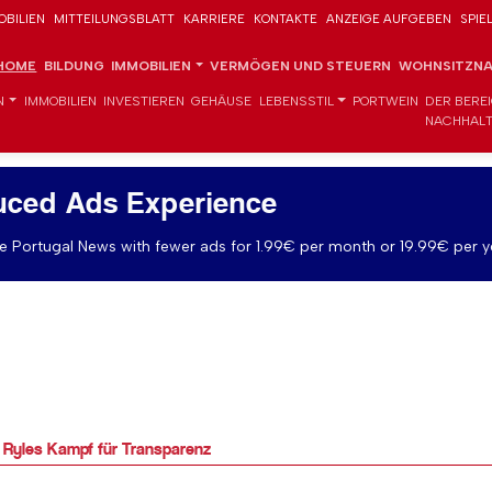
OBILIEN
MITTEILUNGSBLATT
KARRIERE
KONTAKTE
ANZEIGE AUFGEBEN
SPIE
HOME
BILDUNG
IMMOBILIEN
VERMÖGEN UND STEUERN
WOHNSITZNA
N
IMMOBILIEN
INVESTIEREN
GEHÄUSE
LEBENSSTIL
PORTWEIN
DER BERE
NACHHALT
uced Ads Experience
 Portugal News with fewer ads for 1.99€ per month or 19.99€ per y
d Ryles Kampf für Transparenz