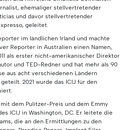
urnalist, ehemaliger stellvertretender
tícias und davor stellvertretender
Expresso, geleitet.
eporter im ländlichen Irland und machte
tiver Reporter in Australien einen Namen,
1 als erster nicht-amerikanischer Direktor
hautor und TED-Redner und hat mehr als 90
ise aus acht verschiedenen Ländern
eteilt. 2021 wurde das ICIJ für den
iert.
er mit dem Pulitzer-Preis und dem Emmy
es ICIJ in Washington, DC. Er leitete die
eams, die an den Ermittlungen zu den
pers, Paradise Papers, Implant Files,