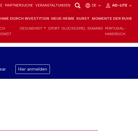
LE
PARTNERSUCHE
VERANSTALTUNGEN
DE
AD-LITE
HME DURCH INVESTITION
NEUE HEIME
KUNST
MOMENTE DER RUHE
ICH
GESUNDHEIT
SPORT
GLÜCKSSPIEL
IGAMING
PORTUGAL-
IGKEIT
HANDBUCH
ear.
Hier anmelden