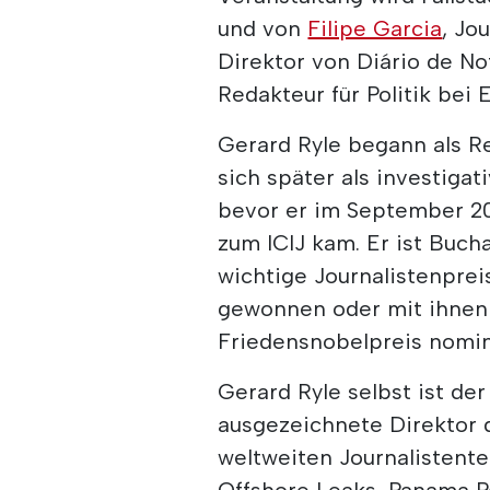
und von
Filipe Garcia
, Jo
Direktor von Diário de No
Redakteur für Politik bei 
Gerard Ryle begann als R
sich später als investiga
bevor er im September 201
zum ICIJ kam. Er ist Buc
wichtige Journalistenpre
gewonnen oder mit ihnen g
Friedensnobelpreis nomin
Gerard Ryle selbst ist d
ausgezeichnete Direktor d
weltweiten Journalistent
Offshore Leaks, Panama Pa