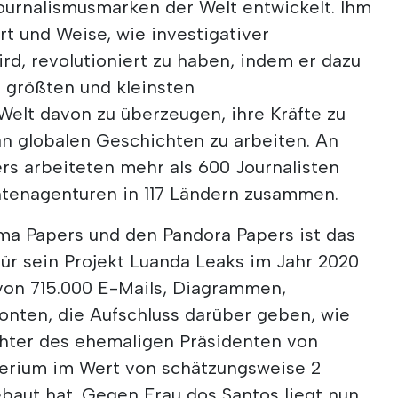
ournalismusmarken der Welt entwickelt. Ihm
rt und Weise, wie investigativer
rd, revolutioniert zu haben, indem er dazu
r größten und kleinsten
lt davon zu überzeugen, ihre Kräfte zu
 globalen Geschichten zu arbeiten. An
rs arbeiteten mehr als 600 Journalisten
htenagenturen in 117 Ländern zusammen.
a Papers und den Pandora Papers ist das
 für sein Projekt Luanda Leaks im Jahr 2020
von 715.000 E-Mails, Diagrammen,
onten, die Aufschluss darüber geben, wie
ochter des ehemaligen Präsidenten von
erium im Wert von schätzungsweise 2
ebaut hat. Gegen Frau dos Santos liegt nun