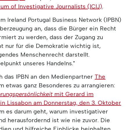
um of Investigative Journalists (ICIJ)
.
m Ireland Portugal Business Network (IPBN)
 Überzeugung an, dass die Bürger ein Recht
rmiert zu werden, dass der Zugang zu
 nur für die Demokratie wichtig ist,
gendes Menschenrecht darstellt.
telpunkt unseres Handelns."
ch das IPBN an den Medienpartner
The
m etwas ganz Besonderes zu arrangieren:
rungspersönlichkeit
mit Gerard im
 in Lissabon am Donnerstag, den 3. Oktober
em es darum geht, warum investigativer
nd herausfordernd ist wie nie zuvor. Die
dien und hilfreiche Einblicke beinhalten