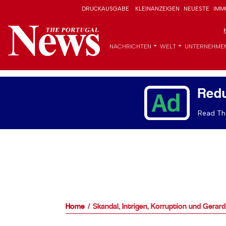
DRUCKAUSGABE
KLEINANZEIGEN
NEUESTE
IMM
NACHRICHTEN
WELT
UNTERNEHME
Red
Read The
Home
Skandal, Intrigen, Korruption und Gerar