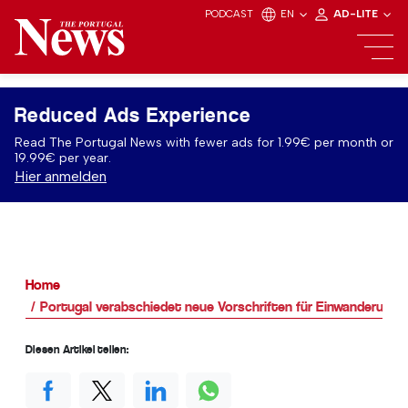
PODCAST
EN
AD-LITE
Reduced Ads Experience
Read The Portugal News with fewer ads for 1.99€ per month or
19.99€ per year.
Hier anmelden
Home
Portugal verabschiedet neue Vorschriften für Einwanderung 
Diesen Artikel teilen: