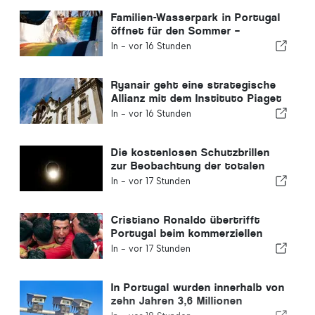
Familien-Wasserpark in Portugal
öffnet für den Sommer –
Eintrittskarten für 2 €
In -
vor 16 Stunden
Ryanair geht eine strategische
Allianz mit dem Instituto Piaget
de Viseu ein, um
In -
vor 16 Stunden
Ausbildungsangebote für die
Luftfahrtbranche in Portugal
anzubieten
Die kostenlosen Schutzbrillen
zur Beobachtung der totalen
Sonnenfinsternis in Portugal
In -
vor 17 Stunden
sind ausverkauft.
Cristiano Ronaldo übertrifft
Portugal beim kommerziellen
Wert
In -
vor 17 Stunden
In Portugal wurden innerhalb von
zehn Jahren 3,6 Millionen
Autofahrer wegen