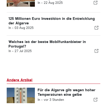
In -
22 Aug 2025
125 Millionen Euro Investition in die Entwicklung
der Algarve
In -
03 Aug 2025
Welches ist der beste Mobilfunkanbieter in
Portugal?
In -
27 Jul 2025
Andere Artikel
Für die Algarve gilt wegen hoher
Temperaturen eine gelbe
Warnung
In -
vor 3 Stunden