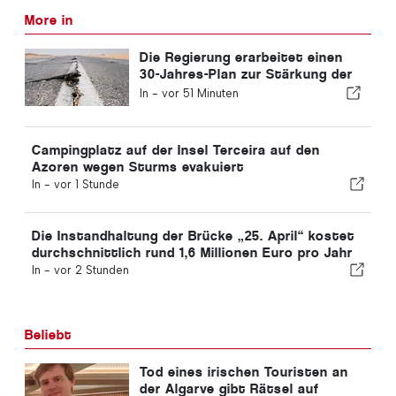
More in
Die Regierung erarbeitet einen
30-Jahres-Plan zur Stärkung der
Widerstandsfähigkeit Portugals
In -
vor 51 Minuten
gegenüber schweren Erdbeben
Campingplatz auf der Insel Terceira auf den
Azoren wegen Sturms evakuiert
In -
vor 1 Stunde
Die Instandhaltung der Brücke „25. April“ kostet
durchschnittlich rund 1,6 Millionen Euro pro Jahr
In -
vor 2 Stunden
Beliebt
Tod eines irischen Touristen an
der Algarve gibt Rätsel auf