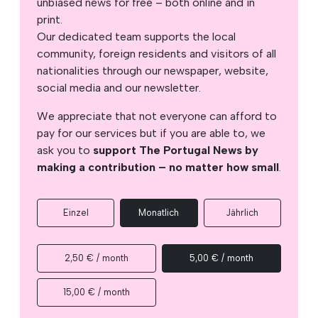
unbiased news for free – both online and in
print.
Our dedicated team supports the local
community, foreign residents and visitors of all
nationalities through our newspaper, website,
social media and our newsletter.
We appreciate that not everyone can afford to
pay for our services but if you are able to, we
ask you to
support The Portugal News by
making a contribution – no matter how small
.
Einzel
Monatlich
Jährlich
2,50 € / month
5,00 € / month
15,00 € / month