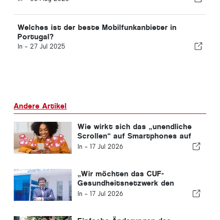
Welches ist der beste Mobilfunkanbieter in
Portugal?
In -
27 Jul 2025
Andere Artikel
Wie wirkt sich das „unendliche
Scrollen“ auf Smartphones auf
unser Gehirn aus?
In -
17 Jul 2026
„Wir möchten das CUF-
Gesundheitsnetzwerk den
Menschen und den Gemeinden,
In -
17 Jul 2026
denen wir dienen, näherbringen.“