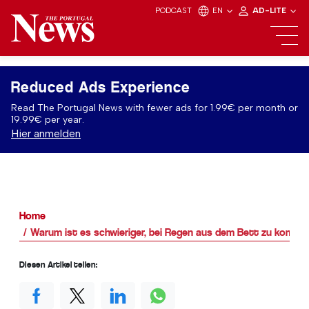
PODCAST
EN
AD-LITE
Reduced Ads Experience
Read The Portugal News with fewer ads for 1.99€ per month or
19.99€ per year.
Hier anmelden
Home
Warum ist es schwieriger, bei Regen aus dem Bett zu komme
Diesen Artikel teilen: