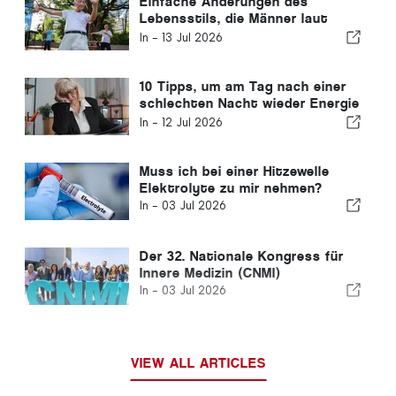
Einfache Änderungen des
Lebensstils, die Männer laut
einem Hausarzt alle zehn Jahre
In -
13 Jul 2026
vornehmen sollten
10 Tipps, um am Tag nach einer
schlechten Nacht wieder Energie
zu tanken
In -
12 Jul 2026
Muss ich bei einer Hitzewelle
Elektrolyte zu mir nehmen?
In -
03 Jul 2026
Der 32. Nationale Kongress für
Innere Medizin (CNMI)
In -
03 Jul 2026
VIEW ALL ARTICLES