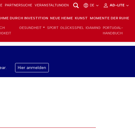
LE
PARTNERSUCHE
VERANSTALTUNGEN
DE
AD-LITE
HME DURCH INVESTITION
NEUE HEIME
KUNST
MOMENTE DER RUHE
ICH
GESUNDHEIT
SPORT
GLÜCKSSPIEL
IGAMING
PORTUGAL-
IGKEIT
HANDBUCH
ear.
Hier anmelden