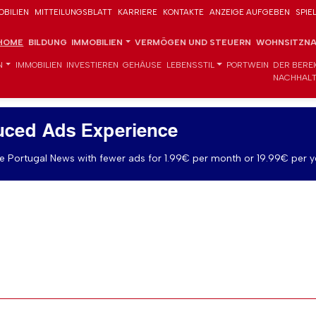
OBILIEN
MITTEILUNGSBLATT
KARRIERE
KONTAKTE
ANZEIGE AUFGEBEN
SPIE
HOME
BILDUNG
IMMOBILIEN
VERMÖGEN UND STEUERN
WOHNSITZNA
N
IMMOBILIEN
INVESTIEREN
GEHÄUSE
LEBENSSTIL
PORTWEIN
DER BERE
NACHHALT
uced Ads Experience
 Portugal News with fewer ads for 1.99€ per month or 19.99€ per y