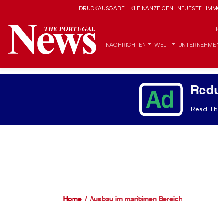
DRUCKAUSGABE
KLEINANZEIGEN
NEUESTE
IMM
NACHRICHTEN
WELT
UNTERNEHME
Red
Read The
Home
Ausbau im maritimen Bereich