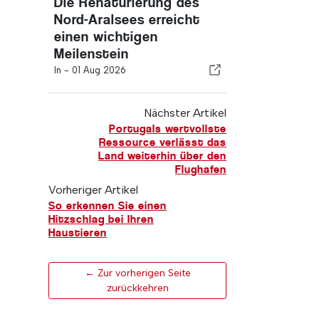
Die Renaturierung des
Nord-Aralsees erreicht
einen wichtigen
Meilenstein
In -
01 Aug 2026
Nächster Artikel
Portugals wertvollste
Ressource verlässt das
Land weiterhin über den
Flughafen
Vorheriger Artikel
So erkennen Sie einen
Hitzschlag bei Ihren
Haustieren
← Zur vorherigen Seite
zurückkehren