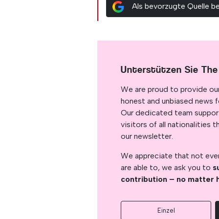
Als bevorzugte Quelle b
Unterstützen Sie The
We are proud to provide ou
honest and unbiased news for
Our dedicated team support
visitors of all nationalitie
our newsletter.
We appreciate that not ever
are able to, we ask you to
s
contribution – no matter 
Einzel