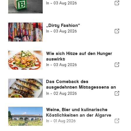
In -
03 Aug 2026
„Dirty Fashion“
In -
03 Aug 2026
Wie sich Hitze auf den Hunger
auswirkt
In -
03 Aug 2026
Das Comeback des
ausgedehnten Mittagessens an
der Algarve
In -
02 Aug 2026
Weine, Bier und kulinarische
Köstlichkeiten an der Algarve
In -
01 Aug 2026