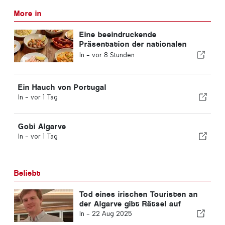
More in
Eine beeindruckende
Präsentation der nationalen
Küche in Albufeira
In -
vor 8 Stunden
Ein Hauch von Portugal
In -
vor 1 Tag
Gobi Algarve
In -
vor 1 Tag
Beliebt
Tod eines irischen Touristen an
der Algarve gibt Rätsel auf
In -
22 Aug 2025