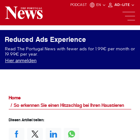
PODCAST
EN
AD-LITE
Reduced Ads Experience
Read The Portugal News with fewer ads for 1.99€ per month or
19.99€ per year.
Hier anmelden
Home
So erkennen Sie einen Hitzschlag bei Ihren Haustieren
Diesen Artikel teilen: