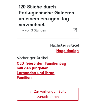
120 Stiche durch
Portugiesische Galeeren
an einem einzigen Tag
verzeichnet
In -
vor 3 Stunden
Nächster Artikel
Nageldesign
Vorheriger Artikel
CJD feiert den Familientag
mit den jüngsten
Lernenden und ihren
Familien
← Zur vorherigen Seite
zurückkehren