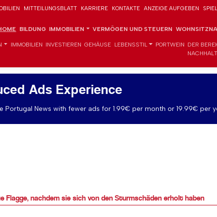
OBILIEN
MITTEILUNGSBLATT
KARRIERE
KONTAKTE
ANZEIGE AUFGEBEN
SPIE
HOME
BILDUNG
IMMOBILIEN
VERMÖGEN UND STEUERN
WOHNSITZNA
N
IMMOBILIEN
INVESTIEREN
GEHÄUSE
LEBENSSTIL
PORTWEIN
DER BERE
NACHHALT
uced Ads Experience
 Portugal News with fewer ads for 1.99€ per month or 19.99€ per y
aue Flagge, nachdem sie sich von den Sturmschäden erholt haben