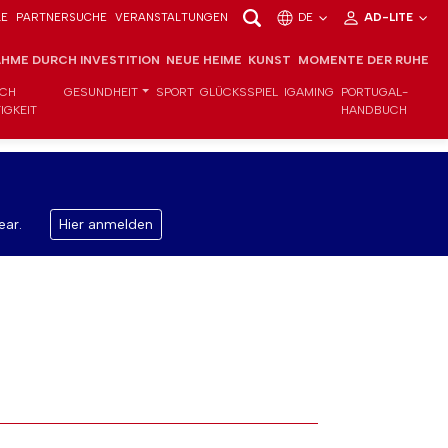
LE
PARTNERSUCHE
VERANSTALTUNGEN
DE
AD-LITE
HME DURCH INVESTITION
NEUE HEIME
KUNST
MOMENTE DER RUHE
ICH
GESUNDHEIT
SPORT
GLÜCKSSPIEL
IGAMING
PORTUGAL-
IGKEIT
HANDBUCH
ear.
Hier anmelden