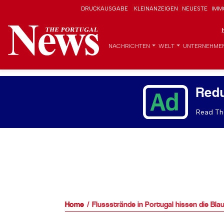
DRUCKAUSGABE
KLEINANZEIGEN
NEUESTE
IMM
NACHRICHTEN
WELT
UNTERNEHME
Red
Read The
Home
Flussstrände in Portugal hissen die Bl