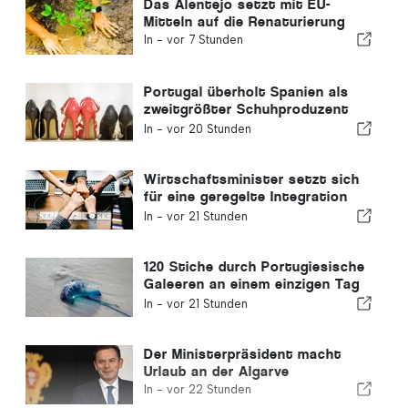
Das Alentejo setzt mit EU-
Mitteln auf die Renaturierung
In -
vor 7 Stunden
Portugal überholt Spanien als
zweitgrößter Schuhproduzent
Europas
In -
vor 20 Stunden
Wirtschaftsminister setzt sich
für eine geregelte Integration
ein und garantiert Einwanderern
In -
vor 21 Stunden
einen Schnellverfahren-Kanal
120 Stiche durch Portugiesische
Galeeren an einem einzigen Tag
verzeichnet
In -
vor 21 Stunden
Der Ministerpräsident macht
Urlaub an der Algarve
In -
vor 22 Stunden