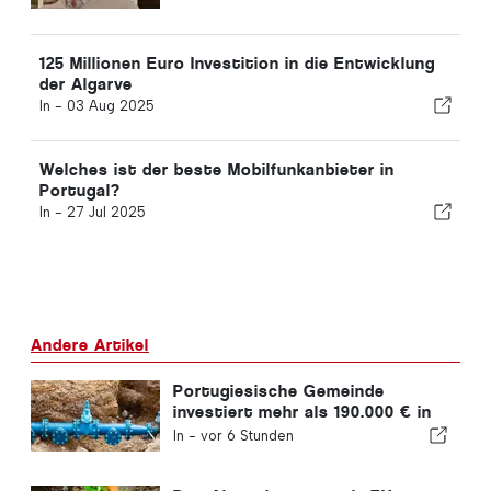
125 Millionen Euro Investition in die Entwicklung
der Algarve
In -
03 Aug 2025
Welches ist der beste Mobilfunkanbieter in
Portugal?
In -
27 Jul 2025
Andere Artikel
Portugiesische Gemeinde
investiert mehr als 190.000 € in
die Wasserversorgung
In -
vor 6 Stunden