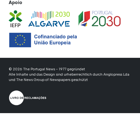
Apoio
© 2026 The Portugal News - 1977 gegründet
Alle Inhalte und das Design sind urheberrechtlich durch Anglopress Lda
und The News Group of Newspapers geschützt