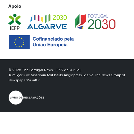
Apoio
© 2026 The Portugal News - 1977'de kuruldu
Tüm içerik ve tasarımın telif hakkı Anglopress Lda ve The News Group of
Newspapers'a aittir.