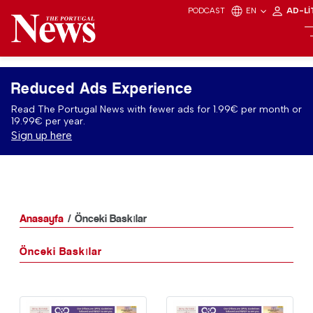
PODCAST
EN
AD-LI
Reduced Ads Experience
Read The Portugal News with fewer ads for 1.99€ per month or
19.99€ per year.
Sign up here
Anasayfa
Önceki Baskılar
Önceki Baskılar