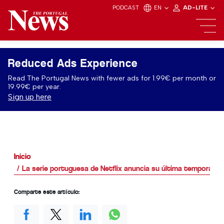
PODCAST
EN
AD-LITE
Reduced Ads Experience
Read The Portugal News with fewer ads for 1.99€ per month or
19.99€ per year.
Sign up here
Inicio
La serie portuguesa de Netflix anuncia su última temporada
Comparte este artículo: