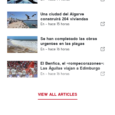
Una ciudad del Algarve
construirá 204 viviendas
En -
hace 15 horas
Se han completado las obras
urgentes en las playas
portuguesas
En -
hace 16 horas
El Benfica, el «rompecorazones»:
Las Águilas viajan a Edimburgo
con un pie ya en la siguiente
En -
hace 16 horas
fase
VIEW ALL ARTICLES