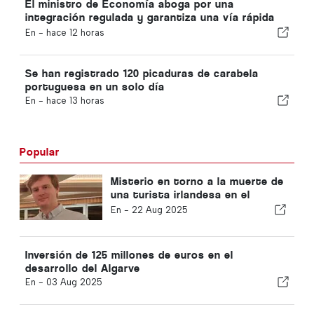
El ministro de Economía aboga por una
integración regulada y garantiza una vía rápida
para los inmigrantes
En -
hace 12 horas
Se han registrado 120 picaduras de carabela
portuguesa en un solo día
En -
hace 13 horas
Popular
Misterio en torno a la muerte de
una turista irlandesa en el
Algarve
En -
22 Aug 2025
Inversión de 125 millones de euros en el
desarrollo del Algarve
En -
03 Aug 2025