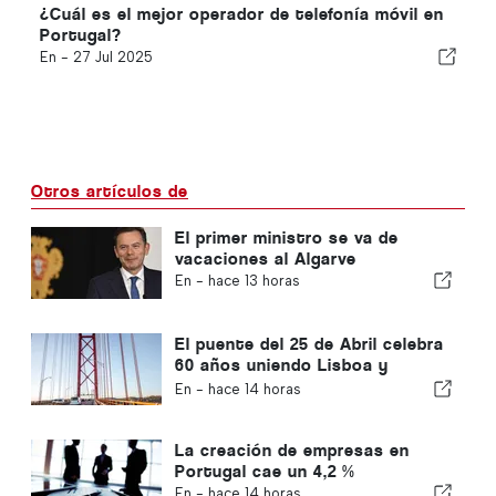
¿Cuál es el mejor operador de telefonía móvil en
Portugal?
En -
27 Jul 2025
Otros artículos de
El primer ministro se va de
vacaciones al Algarve
En -
hace 13 horas
El puente del 25 de Abril celebra
60 años uniendo Lisboa y
Almada
En -
hace 14 horas
La creación de empresas en
Portugal cae un 4,2 %
En -
hace 14 horas