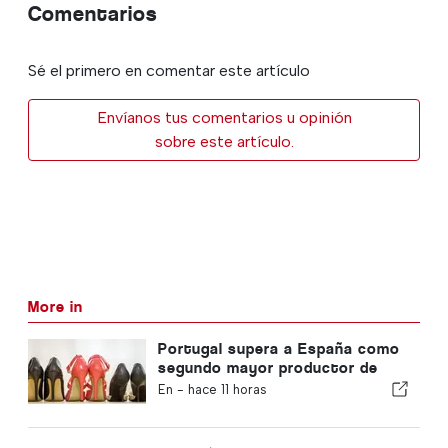
Comentarios
Sé el primero en comentar este artículo
Envíanos tus comentarios u opinión
sobre este artículo.
More in
Portugal supera a España como
segundo mayor productor de
calzado de Europa
En -
hace 11 horas