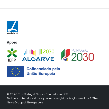
Apoio
© 2026 The Portugal News - Fundado en 1977
Todo el contenido y el diseqo son copyright de Anglopress Lda & The
News Group of Newspapers