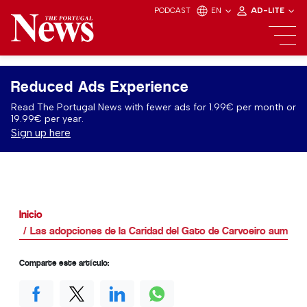
PODCAST
EN
AD-LITE
Reduced Ads Experience
Read The Portugal News with fewer ads for 1.99€ per month or
19.99€ per year.
Sign up here
Inicio
Las adopciones de la Caridad del Gato de Carvoeiro aument
Comparte este artículo: