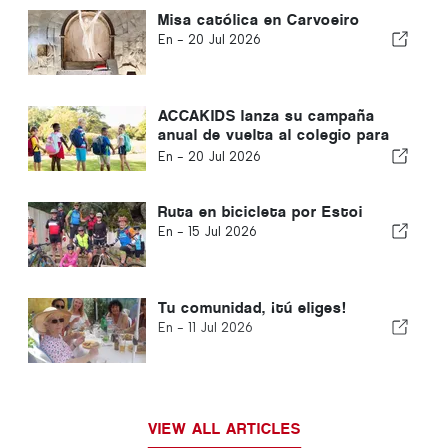
Misa católica en Carvoeiro
En -
20 Jul 2026
ACCAKIDS lanza su campaña
anual de vuelta al colegio para
que todos los niños tengan un
En -
20 Jul 2026
comienzo equitativo
Ruta en bicicleta por Estoi
En -
15 Jul 2026
Tu comunidad, ¡tú eliges!
En -
11 Jul 2026
VIEW ALL ARTICLES