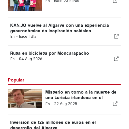
En -
hace 23 horas
KAN.JO vuelve al Algarve con una experiencia
gastronómica de inspiración asiática
En -
hace 1 día
Ruta en bicicleta por Moncarapacho
En -
04 Aug 2026
Popular
Misterio en torno a la muerte de
una turista irlandesa en el
Algarve
En -
22 Aug 2025
Inversión de 125 millones de euros en el
desarrollo del Algarve