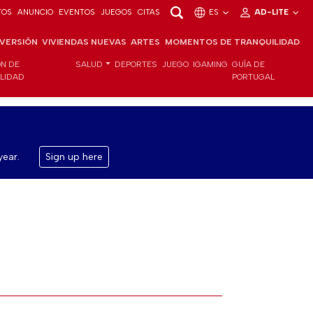
TOS
ANUNCIO
EVENTOS
JUEGOS
CITAS
ES
AD-LITE
NVERSIÓN
VIVIENDAS NUEVAS
ARTES
MOMENTOS DE TRANQUILIDAD
ÓN DE
SALUD
DEPORTES
JUEGO
IGAMING
GUÍA DE
ILIDAD
PORTUGAL
year.
Sign up here