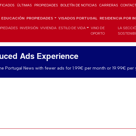
IFICADOS
ÚLTIMAS
PROPIEDADES
BOLETÍN DE NOTICIAS
CARRERAS
CONTAC
EDUCACIÓN
PROPIEDADES
VISADOS PORTUGAL
RESIDENCIA POR I
PIEDADES
INVERSIÓN
VIVIENDA
ESTILO DE VIDA
VINO DE
LA SECCI
OPORTO
SOSTENIB
uced Ads Experience
e Portugal News with fewer ads for 1.99€ per month or 19.99€ per 