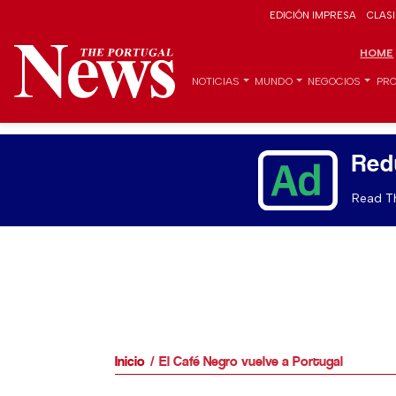
EDICIÓN IMPRESA
CLAS
HOME
NOTICIAS
MUNDO
NEGOCIOS
PRO
Red
Read Th
Inicio
El Café Negro vuelve a Portugal