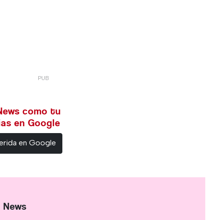
 News como tu
cias en Google
erida en Google
l News