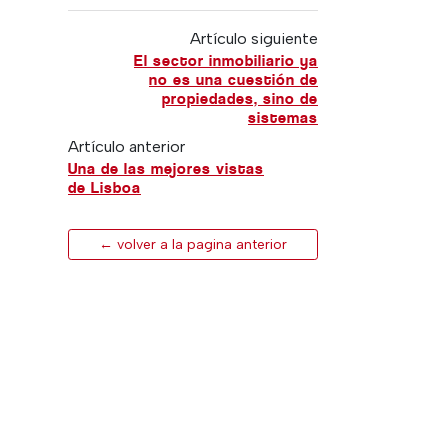
Artículo siguiente
El sector inmobiliario ya
no es una cuestión de
propiedades, sino de
sistemas
Artículo anterior
Una de las mejores vistas
de Lisboa
← volver a la pagina anterior