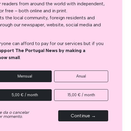
r readers from around the world with independent,
 free – both online and in print.
s the local community, foreign residents and
s through our newspaper, website, social media and
yone can afford to pay for our services but if you
upport The Portugal News by making a
how small
.
Mensual
Anual
5,00 € / month
15,00 € / month
e da o cancelar
Continue →
ier momento.