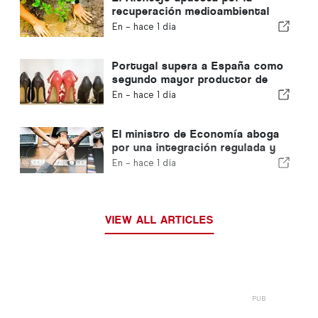
recuperación medioambiental
con fondos europeos
En -
hace 1 día
Portugal supera a España como
segundo mayor productor de
calzado de Europa
En -
hace 1 día
El ministro de Economía aboga
por una integración regulada y
garantiza una vía rápida para los
En -
hace 1 día
inmigrantes
VIEW ALL ARTICLES