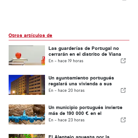
Otros artículos de
Las guarderías de Portugal no
cerrarán en el distrito de Viana
do Castelo
En -
hace 19 horas
Un ayuntamiento portugués
regalará una vivienda a sus
ciudadanos
En -
hace 20 horas
Un municipio portugués invierte
más de 190 000 € en el
suministro de agua
En -
hace 23 horas
El Alentejo apuesta por la