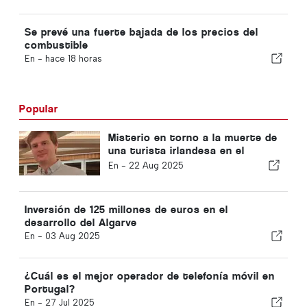
Se prevé una fuerte bajada de los precios del
combustible
En -
hace 18 horas
Popular
Misterio en torno a la muerte de
una turista irlandesa en el
Algarve
En -
22 Aug 2025
Inversión de 125 millones de euros en el
desarrollo del Algarve
En -
03 Aug 2025
¿Cuál es el mejor operador de telefonía móvil en
Portugal?
En -
27 Jul 2025