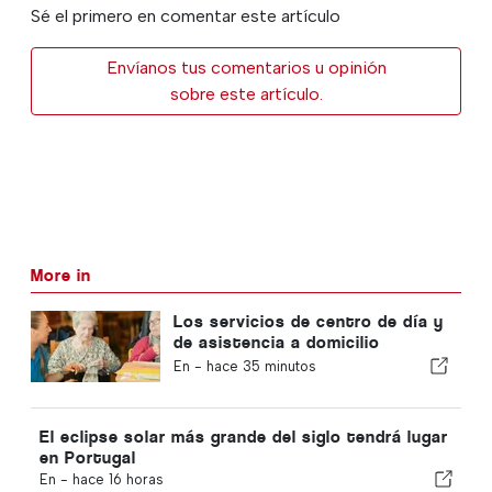
Sé el primero en comentar este artículo
Envíanos tus comentarios u opinión
sobre este artículo.
More in
Los servicios de centro de día y
de asistencia a domicilio
volverán al municipio de Portugal
En -
hace 35 minutos
El eclipse solar más grande del siglo tendrá lugar
en Portugal
En -
hace 16 horas