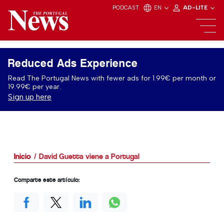
PODCAST
EN
AD-LITE
Reduced Ads Experience
Read The Portugal News with fewer ads for 1.99€ per month or
19.99€ per year.
Sign up here
Inicio
David Guetta viene a Portugal
Comparte este artículo: