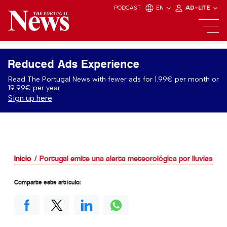
PODCAST
EN
AD-LITE
Reduced Ads Experience
Read The Portugal News with fewer ads for 1.99€ per month or
19.99€ per year.
Sign up here
Inicio
Portugal emite una alerta meteorológica por lluvias
Comparte este artículo: