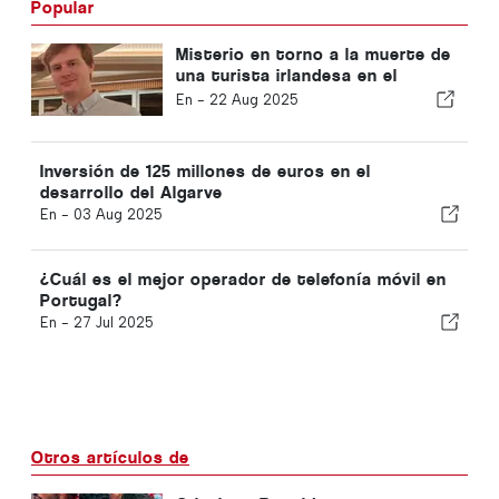
Popular
Misterio en torno a la muerte de
una turista irlandesa en el
Algarve
En -
22 Aug 2025
Inversión de 125 millones de euros en el
desarrollo del Algarve
En -
03 Aug 2025
¿Cuál es el mejor operador de telefonía móvil en
Portugal?
En -
27 Jul 2025
Otros artículos de