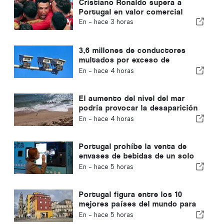
Cristiano Ronaldo supera a
Portugal en valor comercial
En -
hace 3 horas
3,6 millones de conductores
multados por exceso de
velocidad en Portugal en 10 años
En -
hace 4 horas
El aumento del nivel del mar
podría provocar la desaparición
del 40 % de las playas de
En -
hace 4 horas
Portugal
Portugal prohíbe la venta de
envases de bebidas de un solo
uso que no lleven el sello
En -
hace 5 horas
«Volta»
Portugal figura entre los 10
mejores países del mundo para
los expatriados
En -
hace 5 horas