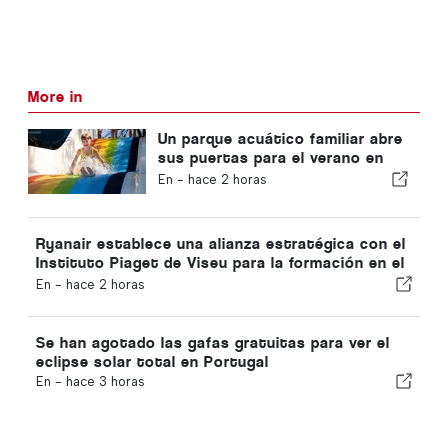
More in
Un parque acuático familiar abre
sus puertas para el verano en
Portugal con entradas a 2 €
En -
hace 2 horas
Ryanair establece una alianza estratégica con el
Instituto Piaget de Viseu para la formación en el
sector de la aviación en Portugal
En -
hace 2 horas
Se han agotado las gafas gratuitas para ver el
eclipse solar total en Portugal
En -
hace 3 horas