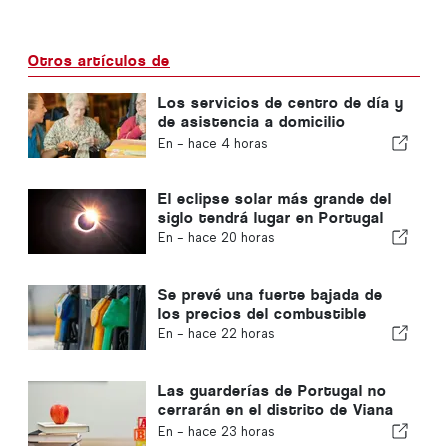
Otros artículos de
Los servicios de centro de día y
de asistencia a domicilio
volverán al municipio de Portugal
En -
hace 4 horas
El eclipse solar más grande del
siglo tendrá lugar en Portugal
En -
hace 20 horas
Se prevé una fuerte bajada de
los precios del combustible
En -
hace 22 horas
Las guarderías de Portugal no
cerrarán en el distrito de Viana
do Castelo
En -
hace 23 horas