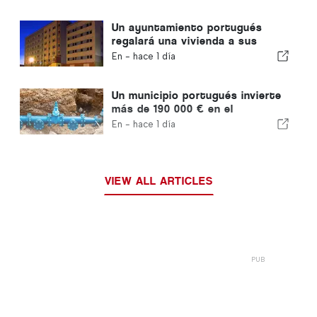
Un ayuntamiento portugués
regalará una vivienda a sus
ciudadanos
En -
hace 1 día
Un municipio portugués invierte
más de 190 000 € en el
suministro de agua
En -
hace 1 día
VIEW ALL ARTICLES