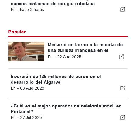
nuevos sistemas de cirugía robótica
En -
hace 3 horas
Popular
Misterio en torno a la muerte de
una turista irlandesa en el
Algarve
En -
22 Aug 2025
Inversión de 125 millones de euros en el
desarrollo del Algarve
En -
03 Aug 2025
¿Cuál es el mejor operador de telefonía móvil en
Portugal?
En -
27 Jul 2025