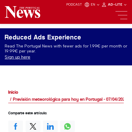
PODCAST
EN
AD-LITE
Reduced Ads Experience
Read The Portugal News with fewer ads for 1.99€ per month or
19.99€ per year.
Sign up here
Inicio
Previsión meteorológica para hoy en Portugal - 07/04/2026
Comparte este artículo: