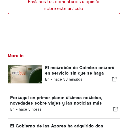
Envíanos tus comentarios u opinión
sobre este artículo.
More in
El metrobús de Coimbra entrará
en servicio sin que se haya
completado la nueva
En -
hace 33 minutos
funcionalidad
Portugal en primer plano: últimas noticias,
novedades sobre viajes y las noticias más
destacadas que acaparan los titulares
En -
hace 3 horas
El Gobierno de las Azores ha adquirido dos