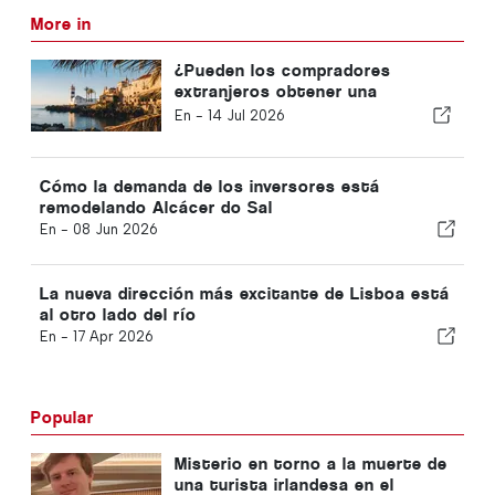
More in
¿Pueden los compradores
extranjeros obtener una
hipoteca en Portugal? Esto es
En -
14 Jul 2026
lo que necesitas saber
Cómo la demanda de los inversores está
remodelando Alcácer do Sal
En -
08 Jun 2026
La nueva dirección más excitante de Lisboa está
al otro lado del río
En -
17 Apr 2026
Popular
Misterio en torno a la muerte de
una turista irlandesa en el