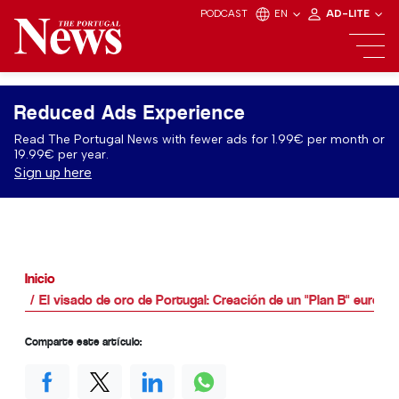
PODCAST
EN
AD-LITE
Reduced Ads Experience
Read The Portugal News with fewer ads for 1.99€ per month or
19.99€ per year.
Sign up here
Inicio
El visado de oro de Portugal: Creación de un "Plan B" europe
Comparte este artículo: