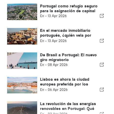
Portugal como refugio seguro
para la asignación de capital
En -
13 Apr 2026
En el mercado inmobiliario
portugués, ¿quién vela por
usted?
En -
13 Apr 2026
De Brasil a Portugal: El nuevo
giro migratorio
En -
08 Apr 2026
Lisboa es ahora la ciudad
europea preferida por los
millonarios, pero ¿qué es lo que
En -
06 Apr 2026
realmente los atrae?
La revolución de las energías
renovables en Portugal: Qué
significa para la inversión en