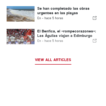
Se han completado las obras
urgentes en las playas
portuguesas
En -
hace 5 horas
El Benfica, el «rompecorazones»:
Las Águilas viajan a Edimburgo
con un pie ya en la siguiente
En -
hace 5 horas
fase
VIEW ALL ARTICLES