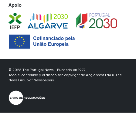
Apoio
© 2026 The Portugal News - Fundado en 1977
Todo el contenido y el diseqo son copyright de Anglopress Lda & The
News Group of Newspapers