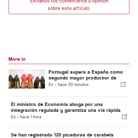
Envíanos tus comentarios u opinión
sobre este artículo.
More in
Portugal supera a España como
segundo mayor productor de
calzado de Europa
En -
hace 30 minutos
El ministro de Economía aboga por una
integración regulada y garantiza una vía rápida
para los inmigrantes
En -
hace 1 hora
Se han registrado 120 picaduras de carabela