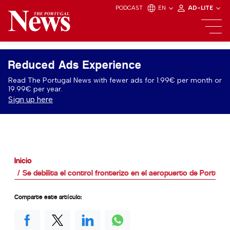
PODCAST
EN
AD-LITE
Reduced Ads Experience
Read The Portugal News with fewer ads for 1.99€ per month or
19.99€ per year.
Sign up here
Inicio
Se debilita el control fronterizo en el aeropuerto de Portugal
Comparte este artículo: