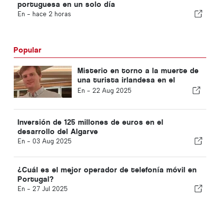
portuguesa en un solo día
En -
hace 2 horas
Popular
Misterio en torno a la muerte de
una turista irlandesa en el
Algarve
En -
22 Aug 2025
Inversión de 125 millones de euros en el
desarrollo del Algarve
En -
03 Aug 2025
¿Cuál es el mejor operador de telefonía móvil en
Portugal?
En -
27 Jul 2025