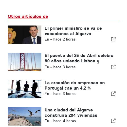
Otros artículos de
El primer ministro se va de
vacaciones al Algarve
En -
hace 2 horas
El puente del 25 de Abril celebra
60 años uniendo Lisboa y
Almada
En -
hace 3 horas
La creación de empresas en
Portugal cae un 4,2 %
En -
hace 3 horas
Una ciudad del Algarve
construirá 204 viviendas
En -
hace 4 horas