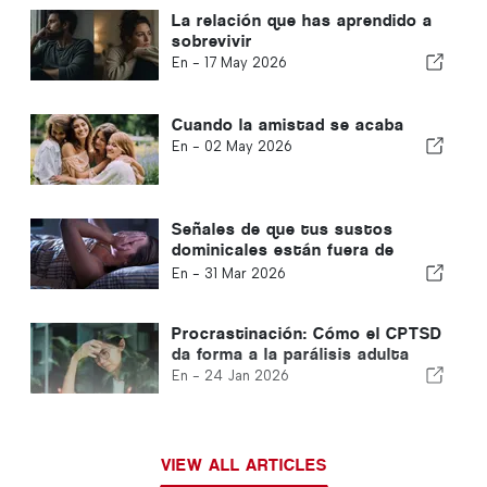
La relación que has aprendido a
sobrevivir
En -
17 May 2026
Cuando la amistad se acaba
En -
02 May 2026
Señales de que tus sustos
dominicales están fuera de
control y cómo combatirlos
En -
31 Mar 2026
Procrastinación: Cómo el CPTSD
da forma a la parálisis adulta
En -
24 Jan 2026
VIEW ALL ARTICLES