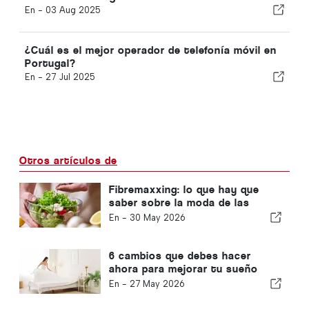
En -
03 Aug 2025
¿Cuál es el mejor operador de telefonía móvil en
Portugal?
En -
27 Jul 2025
Otros artículos de
Fibremaxxing: lo que hay que
saber sobre la moda de las
dietas ricas en fibra
En -
30 May 2026
6 cambios que debes hacer
ahora para mejorar tu sueño
cuando haga calor
En -
27 May 2026