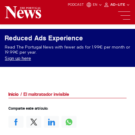
PODCAST
EN
AD-LITE
Reduced Ads Experience
Read The Portugal News with fewer ads for 1.99€ per month or
19.99€ per year.
Sign up here
Inicio
El maltratador invisible
Comparte este artículo: