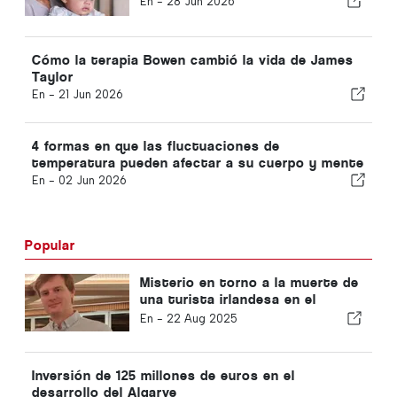
En -
28 Jun 2026
Cómo la terapia Bowen cambió la vida de James
Taylor
En -
21 Jun 2026
4 formas en que las fluctuaciones de
temperatura pueden afectar a su cuerpo y mente
En -
02 Jun 2026
Popular
Misterio en torno a la muerte de
una turista irlandesa en el
Algarve
En -
22 Aug 2025
Inversión de 125 millones de euros en el
desarrollo del Algarve