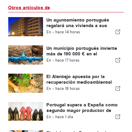
Otros artículos de
Un ayuntamiento portugués
regalará una vivienda a sus
ciudadanos
En -
hace 14 horas
Un municipio portugués invierte
más de 190 000 € en el
suministro de agua
En -
hace 17 horas
El Alentejo apuesta por la
recuperación medioambiental
con fondos europeos
En -
hace 18 horas
Portugal supera a España como
segundo mayor productor de
calzado de Europa
En -
hace 1 día