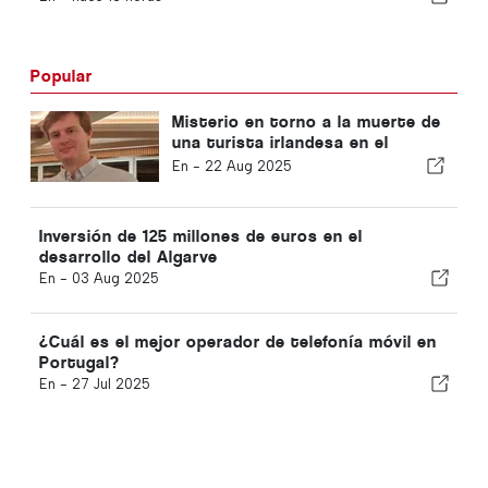
Popular
Misterio en torno a la muerte de
una turista irlandesa en el
Algarve
En -
22 Aug 2025
Inversión de 125 millones de euros en el
desarrollo del Algarve
En -
03 Aug 2025
¿Cuál es el mejor operador de telefonía móvil en
Portugal?
En -
27 Jul 2025