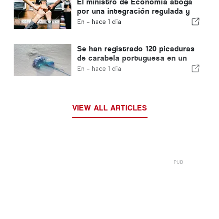
El ministro de Economía aboga
por una integración regulada y
garantiza una vía rápida para los
En -
hace 1 día
inmigrantes
Se han registrado 120 picaduras
de carabela portuguesa en un
solo día
En -
hace 1 día
VIEW ALL ARTICLES