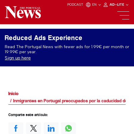
PODCAST
EN
AD-LITE
Reduced Ads Experience
Read The Portugal News with fewer ads for 1.99€ per month or
19.99€ per year.
Sign up here
Inicio
Inmigrantes en Portugal preocupados por la caducidad del pe
Comparte este artículo: