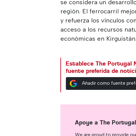
se considera un desarroll
región. El ferrocarril mej
y refuerza los vínculos c
acceso a los recursos nat
económicas en Kirguistán
Establece The Portugal
fuente preferida de noti
Añadir como fuente pref
Apoye a The Portuga
We are proud to provide ou