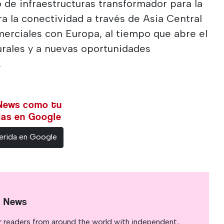
o de infraestructuras transformador para la
ora la conectividad a través de Asia Central
omerciales con Europa, al tiempo que abre el
urales y a nuevas oportunidades
.
 News como tu
cias en Google
erida en Google
l News
r readers from around the world with independent,