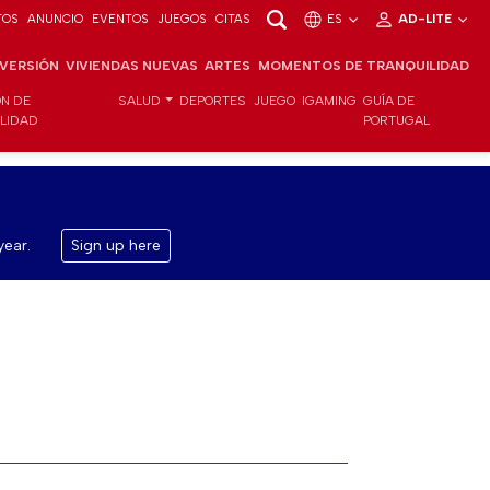
TOS
ANUNCIO
EVENTOS
JUEGOS
CITAS
ES
AD-LITE
NVERSIÓN
VIVIENDAS NUEVAS
ARTES
MOMENTOS DE TRANQUILIDAD
ÓN DE
SALUD
DEPORTES
JUEGO
IGAMING
GUÍA DE
ILIDAD
PORTUGAL
year.
Sign up here