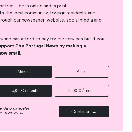
 free – both online and in print.
s the local community, foreign residents and
s through our newspaper, website, social media and
yone can afford to pay for our services but if you
upport The Portugal News by making a
how small
.
Mensual
Anual
5,00 € / month
15,00 € / month
e da o cancelar
Continue →
ier momento.