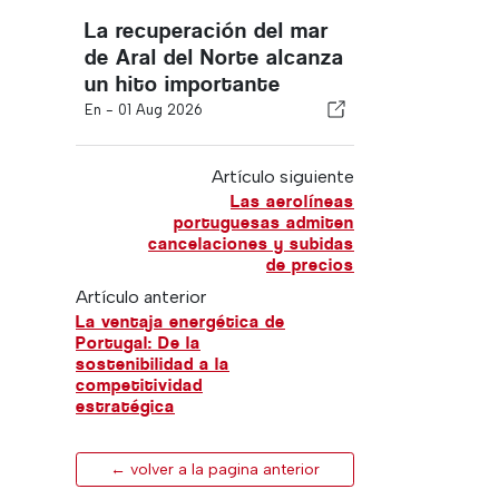
La recuperación del mar
de Aral del Norte alcanza
un hito importante
En -
01 Aug 2026
Artículo siguiente
Las aerolíneas
portuguesas admiten
cancelaciones y subidas
de precios
Artículo anterior
La ventaja energética de
Portugal: De la
sostenibilidad a la
competitividad
estratégica
← volver a la pagina anterior