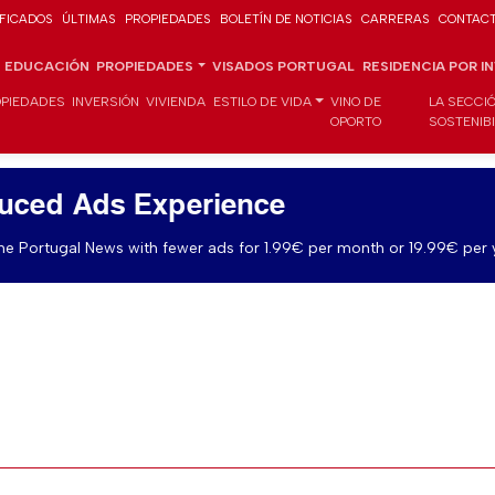
IFICADOS
ÚLTIMAS
PROPIEDADES
BOLETÍN DE NOTICIAS
CARRERAS
CONTAC
EDUCACIÓN
PROPIEDADES
VISADOS PORTUGAL
RESIDENCIA POR I
PIEDADES
INVERSIÓN
VIVIENDA
ESTILO DE VIDA
VINO DE
LA SECCI
OPORTO
SOSTENIB
uced Ads Experience
e Portugal News with fewer ads for 1.99€ per month or 19.99€ per 