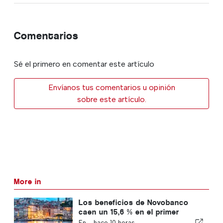
Comentarios
Sé el primero en comentar este artículo
Envíanos tus comentarios u opinión
sobre este artículo.
More in
Los beneficios de Novobanco
caen un 15,6 % en el primer
semestre
En -
hace 10 horas