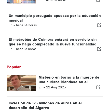
Un municipio portugués apuesta por la educación
musical
En -
hace 14 horas
El metrobús de Coimbra entrará en servicio sin
que se haya completado la nueva funcionalidad
En -
hace 16 horas
Popular
Misterio en torno a la muerte de
una turista irlandesa en el
Algarve
En -
22 Aug 2025
Inversión de 125 millones de euros en el
desarrollo del Algarve