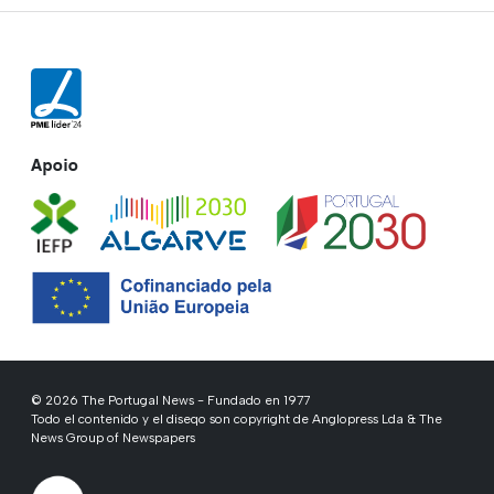
Apoio
© 2026 The Portugal News - Fundado en 1977
Todo el contenido y el diseqo son copyright de Anglopress Lda & The
News Group of Newspapers