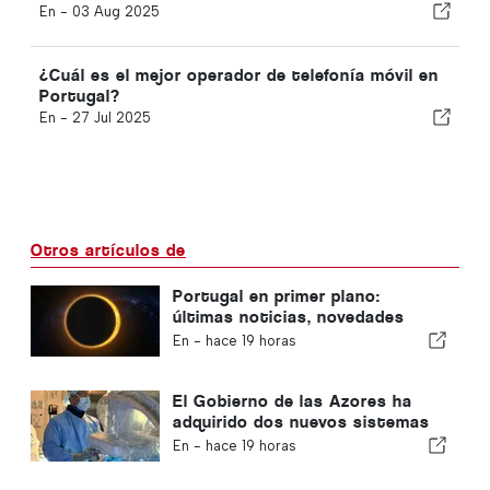
En -
03 Aug 2025
¿Cuál es el mejor operador de telefonía móvil en
Portugal?
En -
27 Jul 2025
Otros artículos de
Portugal en primer plano:
últimas noticias, novedades
sobre viajes y las noticias más
En -
hace 19 horas
destacadas que acaparan los
titulares
El Gobierno de las Azores ha
adquirido dos nuevos sistemas
de cirugía robótica
En -
hace 19 horas