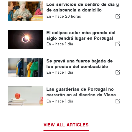
Los servicios de centro de día y
de asistencia a domicilio
volverán al municipio de Portugal
En -
hace 20 horas
El eclipse solar más grande del
siglo tendrá lugar en Portugal
En -
hace 1 día
Se prevé una fuerte bajada de
los precios del combustible
En -
hace 1 día
Las guarderías de Portugal no
cerrarán en el distrito de Viana
do Castelo
En -
hace 1 día
VIEW ALL ARTICLES