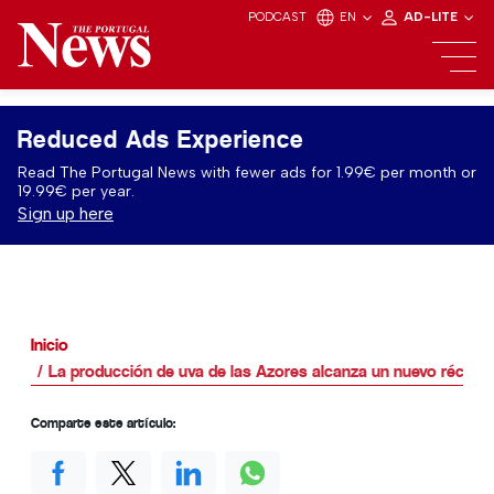
PODCAST
EN
AD-LITE
Reduced Ads Experience
Read The Portugal News with fewer ads for 1.99€ per month or
19.99€ per year.
Sign up here
Inicio
La producción de uva de las Azores alcanza un nuevo récord
Comparte este artículo: