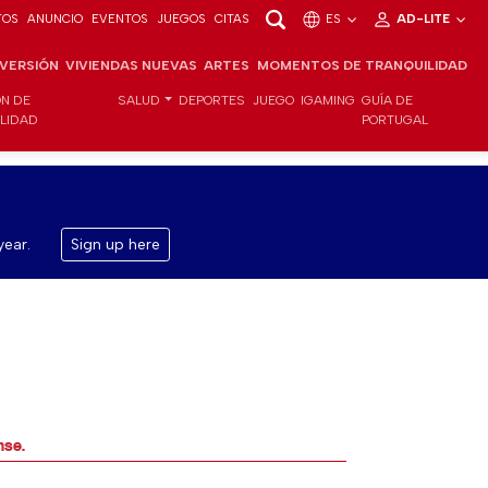
TOS
ANUNCIO
EVENTOS
JUEGOS
CITAS
ES
AD-LITE
NVERSIÓN
VIVIENDAS NUEVAS
ARTES
MOMENTOS DE TRANQUILIDAD
ÓN DE
SALUD
DEPORTES
JUEGO
IGAMING
GUÍA DE
ILIDAD
PORTUGAL
year.
Sign up here
nse.