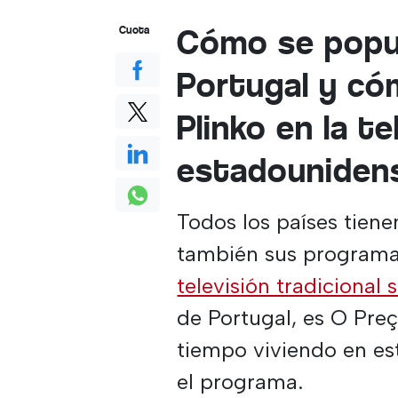
Cómo se popul
Cuota
Portugal y c
Plinko en la te
estadouniden
Todos los países tiene
también sus programas
televisión tradicional 
de Portugal, es O Preço
tiempo viviendo en est
el programa.