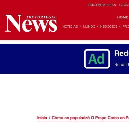
EDICIÓN IMPRESA
CLAS
HOME
NOTICIAS
MUNDO
NEGOCIOS
PRO
Red
Read Th
Inicio
Cómo se popularizó O Preço Certo en Po