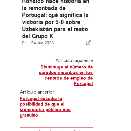
Ronaldo hace historia en
la remontada de
Portugal: qué significa la
victoria por 5-0 sobre
Uzbekistán para el resto
del Grupo K
En -
24 Jun 2026
Artículo siguiente
Disminuye el número de
parados inscritos en los
centros de empleo de
Portugal
Artículo anterior
Portugal estudia la
posibilidad de que el
transporte público sea
gratuito