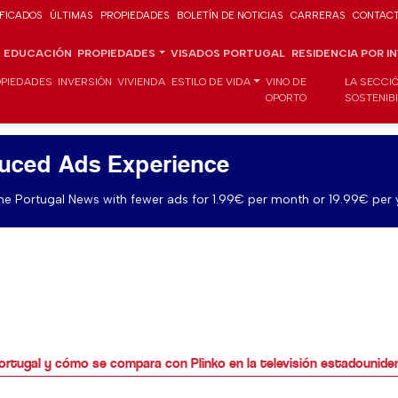
IFICADOS
ÚLTIMAS
PROPIEDADES
BOLETÍN DE NOTICIAS
CARRERAS
CONTAC
EDUCACIÓN
PROPIEDADES
VISADOS PORTUGAL
RESIDENCIA POR I
PIEDADES
INVERSIÓN
VIVIENDA
ESTILO DE VIDA
VINO DE
LA SECCI
OPORTO
SOSTENIB
uced Ads Experience
e Portugal News with fewer ads for 1.99€ per month or 19.99€ per 
rtugal y cómo se compara con Plinko en la televisión estadounide