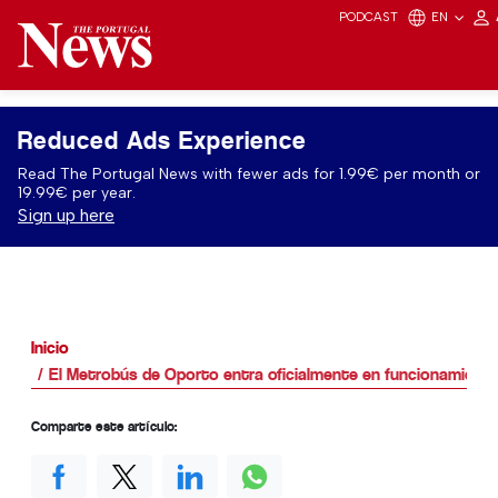
PODCAST
EN
Reduced Ads Experience
Read The Portugal News with fewer ads for 1.99€ per month or
19.99€ per year.
Sign up here
Inicio
El Metrobús de Oporto entra oficialmente en funcionamient
Comparte este artículo: