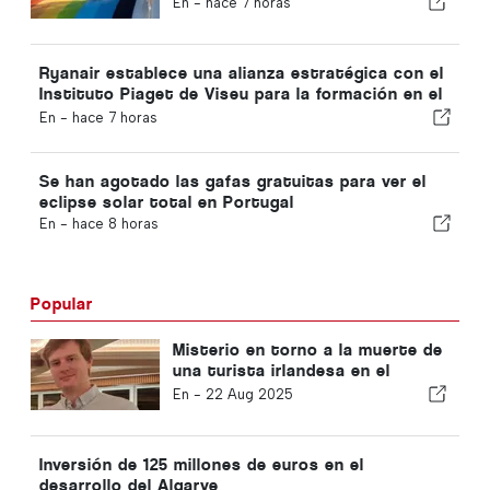
En -
hace 7 horas
Ryanair establece una alianza estratégica con el
Instituto Piaget de Viseu para la formación en el
sector de la aviación en Portugal
En -
hace 7 horas
Se han agotado las gafas gratuitas para ver el
eclipse solar total en Portugal
En -
hace 8 horas
Popular
Misterio en torno a la muerte de
una turista irlandesa en el
Algarve
En -
22 Aug 2025
Inversión de 125 millones de euros en el
desarrollo del Algarve