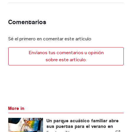
Comentarios
Sé el primero en comentar este artículo
Envíanos tus comentarios u opinión
sobre este artículo.
More in
Un parque acuático familiar abre
sus puertas para el verano en
Portugal con entradas a 2 €