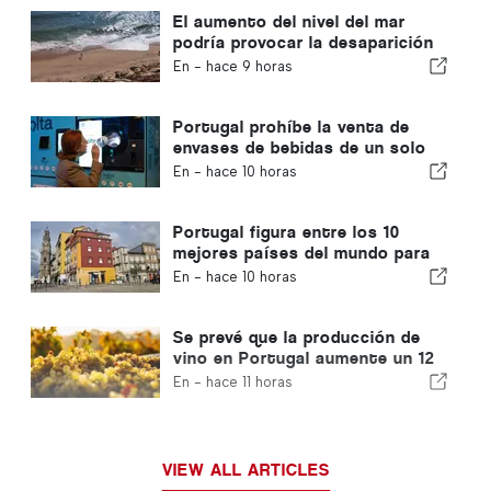
El aumento del nivel del mar
podría provocar la desaparición
del 40 % de las playas de
En -
hace 9 horas
Portugal
Portugal prohíbe la venta de
envases de bebidas de un solo
uso que no lleven el sello
En -
hace 10 horas
«Volta»
Portugal figura entre los 10
mejores países del mundo para
los expatriados
En -
hace 10 horas
Se prevé que la producción de
vino en Portugal aumente un 12
% en esta vendimia
En -
hace 11 horas
VIEW ALL ARTICLES