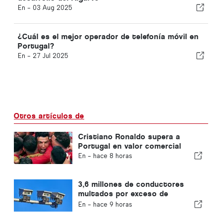
En -
03 Aug 2025
¿Cuál es el mejor operador de telefonía móvil en
Portugal?
En -
27 Jul 2025
Otros artículos de
Cristiano Ronaldo supera a
Portugal en valor comercial
En -
hace 8 horas
3,6 millones de conductores
multados por exceso de
velocidad en Portugal en 10 años
En -
hace 9 horas