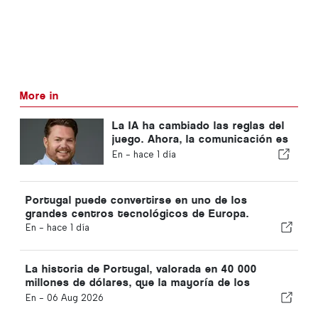
More in
La IA ha cambiado las reglas del
juego. Ahora, la comunicación es
la ventaja competitiva.
En -
hace 1 día
Portugal puede convertirse en uno de los
grandes centros tecnológicos de Europa.
En -
hace 1 día
La historia de Portugal, valorada en 40 000
millones de dólares, que la mayoría de los
inversores están pasando por alto
En -
06 Aug 2026