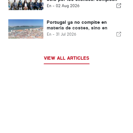
por el talento.
En -
02 Aug 2026
Portugal ya no compite en
materia de costes, sino en
materia de ecosistemas
En -
31 Jul 2026
VIEW ALL ARTICLES