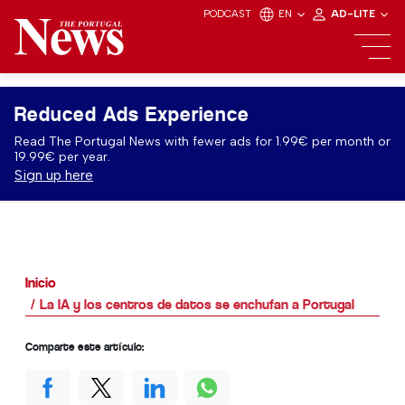
PODCAST
EN
AD-LITE
Reduced Ads Experience
Read The Portugal News with fewer ads for 1.99€ per month or
19.99€ per year.
Sign up here
Inicio
La IA y los centros de datos se enchufan a Portugal
Comparte este artículo: