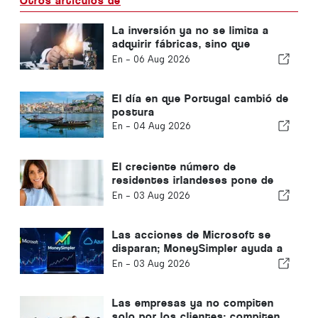
Otros artículos de
La inversión ya no se limita a
adquirir fábricas, sino que
también adquiere
En -
06 Aug 2026
conocimientos.
El día en que Portugal cambió de
postura
En -
04 Aug 2026
El creciente número de
residentes irlandeses pone de
relieve la transformación del
En -
03 Aug 2026
Algarve en un lugar donde vivir
todo el año
Las acciones de Microsoft se
disparan; MoneySimpler ayuda a
los inversores a generar
En -
03 Aug 2026
ingresos pasivos mediante el
trading automatizado con IA
Las empresas ya no compiten
solo por los clientes: compiten