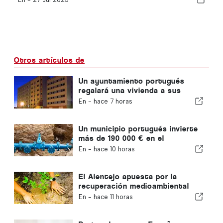
Otros artículos de
Un ayuntamiento portugués
regalará una vivienda a sus
ciudadanos
En -
hace 7 horas
Un municipio portugués invierte
más de 190 000 € en el
suministro de agua
En -
hace 10 horas
El Alentejo apuesta por la
recuperación medioambiental
con fondos europeos
En -
hace 11 horas