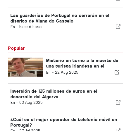
Las guarderías de Portugal no cerrarán en el
distrito de Viana do Castelo
En -
hace 6 horas
Popular
Misterio en torno a la muerte de
una turista irlandesa en el
Algarve
En -
22 Aug 2025
Inversión de 125 millones de euros en el
desarrollo del Algarve
En -
03 Aug 2025
¿Cuál es el mejor operador de telefonía móvil en
Portugal?
En -
27 Jul 2025