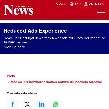
PODCAST
EN
AD-LITE
Reduced Ads Experience
Read The Portugal News with fewer ads for 1.99€ per month or
19.99€ per year.
Sign up here
Inicio
Más de 100 bomberos luchan contra un incendio forestal en 
Comparte este artículo: