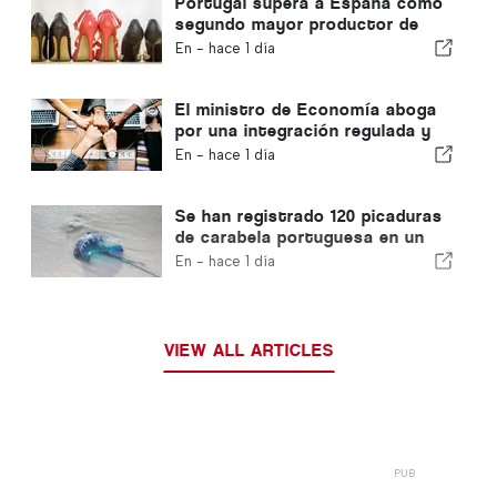
Portugal supera a España como
segundo mayor productor de
calzado de Europa
En -
hace 1 día
El ministro de Economía aboga
por una integración regulada y
garantiza una vía rápida para los
En -
hace 1 día
inmigrantes
Se han registrado 120 picaduras
de carabela portuguesa en un
solo día
En -
hace 1 día
VIEW ALL ARTICLES