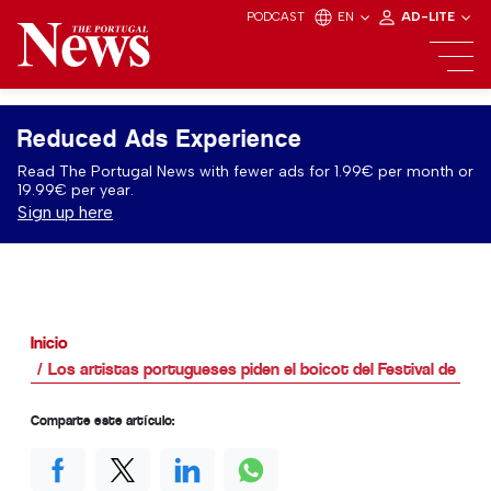
PODCAST
EN
AD-LITE
Reduced Ads Experience
Read The Portugal News with fewer ads for 1.99€ per month or
19.99€ per year.
Sign up here
Inicio
Los artistas portugueses piden el boicot del Festival de Eur
Comparte este artículo: