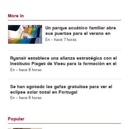
More in
Un parque acuático familiar abre
sus puertas para el verano en
Portugal con entradas a 2 €
En -
hace 7 horas
Ryanair establece una alianza estratégica con el
Instituto Piaget de Viseu para la formación en el
sector de la aviación en Portugal
En -
hace 8 horas
Se han agotado las gafas gratuitas para ver el
eclipse solar total en Portugal
En -
hace 8 horas
Popular