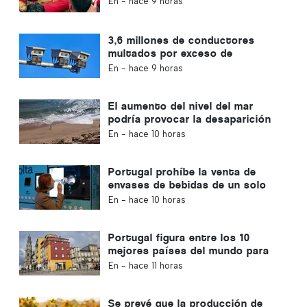
En -
hace 9 horas
3,6 millones de conductores
multados por exceso de
velocidad en Portugal en 10 años
En -
hace 9 horas
El aumento del nivel del mar
podría provocar la desaparición
del 40 % de las playas de
En -
hace 10 horas
Portugal
Portugal prohíbe la venta de
envases de bebidas de un solo
uso que no lleven el sello
En -
hace 10 horas
«Volta»
Portugal figura entre los 10
mejores países del mundo para
los expatriados
En -
hace 11 horas
Se prevé que la producción de