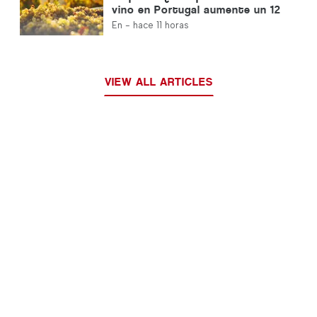
vino en Portugal aumente un 12
% en esta vendimia
En -
hace 11 horas
VIEW ALL ARTICLES