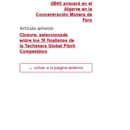
UB40 actuará en el
Algarve en la
Concentración Motera de
Faro
Artículo anterior
Closure. seleccionada
entre los 10 finalistas de
la Techstars Global Pitch
Competition
← volver a la pagina anterior