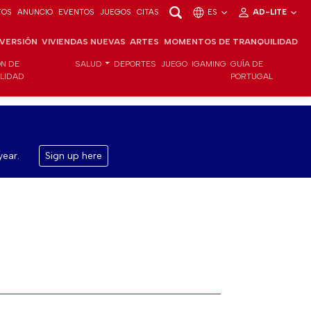
TOS
ANUNCIO
EVENTOS
JUEGOS
CITAS
ES
AD-LITE
NVERSIÓN
VIVIENDAS NUEVAS
ARTES
MOMENTOS DE TRANQUILIDAD
ÓN DE
SALUD
DEPORTES
JUEGO
IGAMING
GUÍA DE
ILIDAD
PORTUGAL
year.
Sign up here