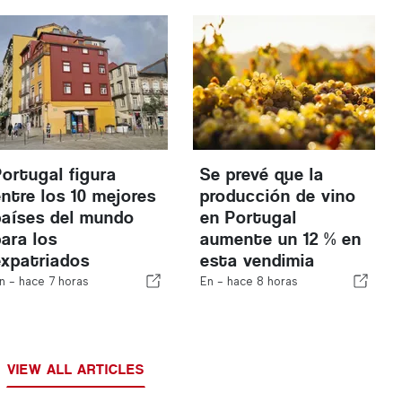
Portugal figura
Se prevé que la
entre los 10 mejores
producción de vino
países del mundo
en Portugal
para los
aumente un 12 % en
expatriados
esta vendimia
n -
hace 7 horas
En -
hace 8 horas
VIEW ALL ARTICLES