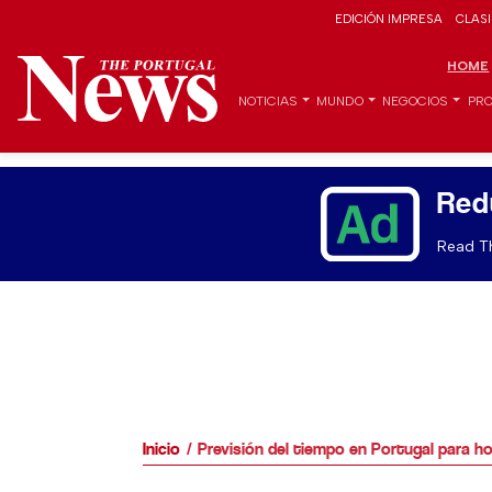
EDICIÓN IMPRESA
CLAS
HOME
NOTICIAS
MUNDO
NEGOCIOS
PRO
Red
Read Th
Inicio
Previsión del tiempo en Portugal para ho