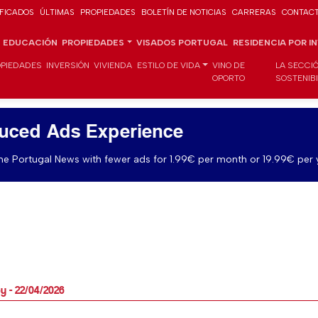
IFICADOS
ÚLTIMAS
PROPIEDADES
BOLETÍN DE NOTICIAS
CARRERAS
CONTAC
EDUCACIÓN
PROPIEDADES
VISADOS PORTUGAL
RESIDENCIA POR I
PIEDADES
INVERSIÓN
VIVIENDA
ESTILO DE VIDA
VINO DE
LA SECCI
OPORTO
SOSTENIB
uced Ads Experience
e Portugal News with fewer ads for 1.99€ per month or 19.99€ per 
y - 22/04/2026