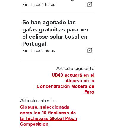
En -
hace 4 horas
Se han agotado las
gafas gratuitas para ver
el eclipse solar total en
Portugal
En -
hace 5 horas
Artículo siguiente
UB40 actuará en el
Algarve en la
Concentración Motera de
Faro
Artículo anterior
Closure. seleccionada
entre los 10 finalistas de
la Techstars Global Pitch
Competition