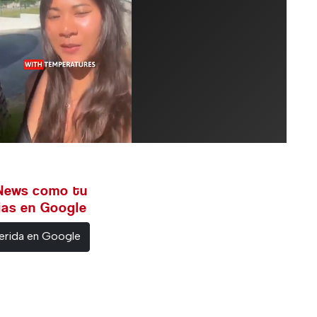
 News como tu
cias en Google
erida en Google