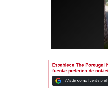
Establece The Portugal
fuente preferida de noti
Añadir como fuente pref