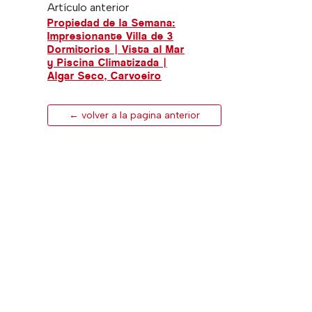
Artículo anterior
Propiedad de la Semana:
Impresionante Villa de 3
Dormitorios | Vista al Mar
y Piscina Climatizada |
Algar Seco, Carvoeiro
← volver a la pagina anterior