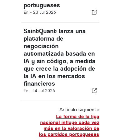
portugueses
En -
23 Jul 2026
SaintQuant lanza una
plataforma de
negociación
automatizada basada en
IA y sin código, a medida
que crece la adopción de
la IA en los mercados
financieros
En -
14 Jul 2026
Artículo siguiente
La forma de la liga
nacional influye cada vez
más en la valoración de
los partidos portugueses