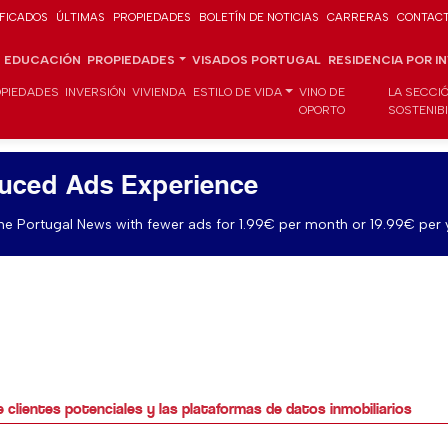
IFICADOS
ÚLTIMAS
PROPIEDADES
BOLETÍN DE NOTICIAS
CARRERAS
CONTAC
EDUCACIÓN
PROPIEDADES
VISADOS PORTUGAL
RESIDENCIA POR I
PIEDADES
INVERSIÓN
VIVIENDA
ESTILO DE VIDA
VINO DE
LA SECCI
OPORTO
SOSTENIB
uced Ads Experience
e Portugal News with fewer ads for 1.99€ per month or 19.99€ per 
 clientes potenciales y las plataformas de datos inmobiliarios