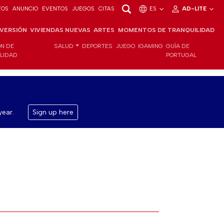
TOS
ANUNCIO
EVENTOS
JUEGOS
CITAS
ES
AD-LITE
NVERSIÓN
VIVIENDAS NUEVAS
ARTES
MOMENTOS DE TRANQUILIDAD
ÓN DE
SALUD
DEPORTES
JUEGO
IGAMING
GUÍA DE
ILIDAD
PORTUGAL
year.
Sign up here