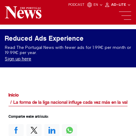
PODCAST
EN
AD-LITE
Reduced Ads Experience
Read The Portugal News with fewer ads for 1.99€ per month or
19.99€ per year.
Sign up here
Inicio
La forma de la liga nacional influye cada vez más en la valor
Comparte este artículo: