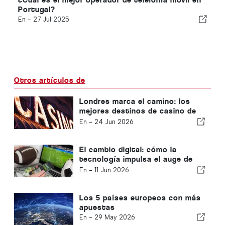
Portugal?
En -
27 Jul 2025
Otros artículos de
Londres marca el camino: los
mejores destinos de casino de
Europa para los viajeros
En -
24 Jun 2026
británicos
El cambio digital: cómo la
tecnología impulsa el auge de
las apuestas deportivas en línea
En -
11 Jun 2026
en Portugal
Los 5 países europeos con más
apuestas
En -
29 May 2026