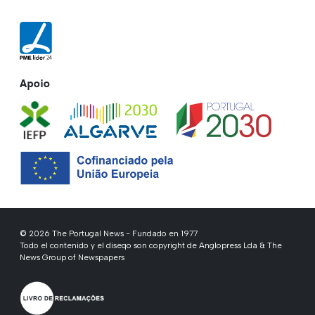
Apoio
© 2026 The Portugal News - Fundado en 1977
Todo el contenido y el diseqo son copyright de Anglopress Lda & The
News Group of Newspapers