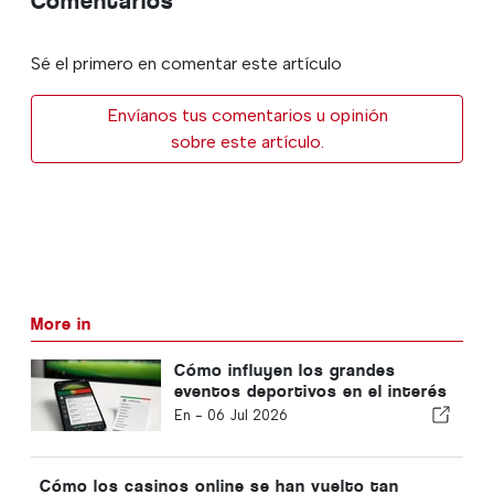
Comentarios
Sé el primero en comentar este artículo
Envíanos tus comentarios u opinión
sobre este artículo.
More in
Cómo influyen los grandes
eventos deportivos en el interés
por las apuestas online en
En -
06 Jul 2026
Portugal
Cómo los casinos online se han vuelto tan