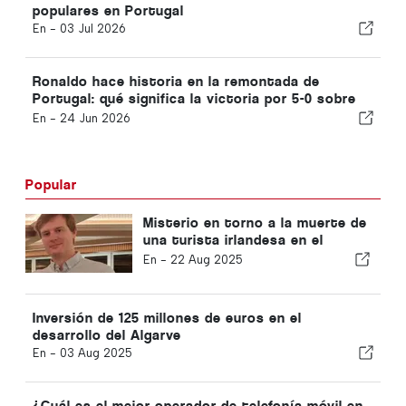
populares en Portugal
En -
03 Jul 2026
Ronaldo hace historia en la remontada de
Portugal: qué significa la victoria por 5-0 sobre
Uzbekistán para el resto del Grupo K
En -
24 Jun 2026
Popular
Misterio en torno a la muerte de
una turista irlandesa en el
Algarve
En -
22 Aug 2025
Inversión de 125 millones de euros en el
desarrollo del Algarve
En -
03 Aug 2025
¿Cuál es el mejor operador de telefonía móvil en