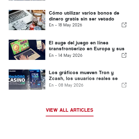
Cómo utilizar varios bonos de
dinero gratis sin ser vetado
En -
18 May 2026
El auge del juego en línea
transfronterizo en Europa y sus
consecuencias para los
En -
14 May 2026
jugadores portugueses
Los gráficos mueven Tron y
Zcash, los usuarios reales se
mueven BlockDAG: El primer
En -
08 May 2026
casino de Capa 1 acaba de
ponerse en marcha
VIEW ALL ARTICLES