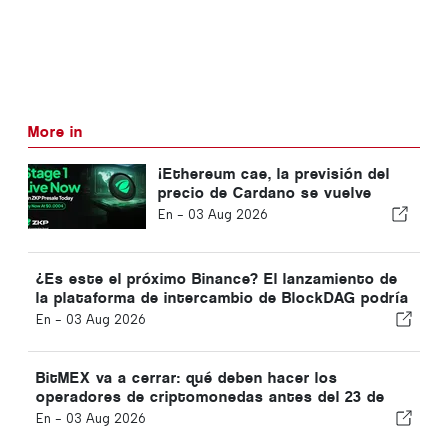
More in
¡Ethereum cae, la previsión del
precio de Cardano se vuelve
bajista, pero la preventa de ZKP
En -
03 Aug 2026
alcanza los 2,23 millones de
dólares mientras los inversores
persiguen un potencial de
¿Es este el próximo Binance? El lanzamiento de
multiplicación por 100!
la plataforma de intercambio de BlockDAG podría
desencadenar una subida de 6000 veces: más
En -
03 Aug 2026
información sobre Chainlink y el precio de ADA
BitMEX va a cerrar: qué deben hacer los
operadores de criptomonedas antes del 23 de
septiembre
En -
03 Aug 2026