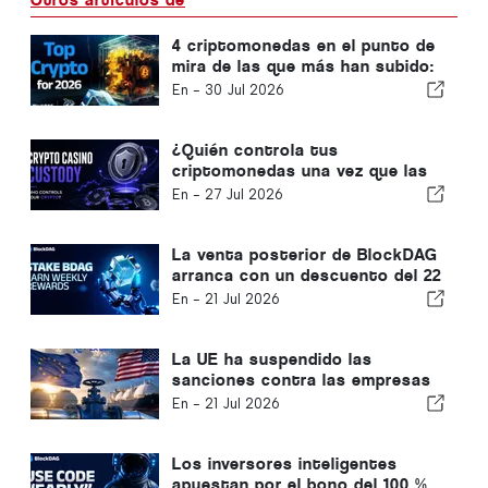
4 criptomonedas en el punto de
mira de las que más han subido:
BlockDAG, Kaspa, Monero y
En -
30 Jul 2026
Litecoin
¿Quién controla tus
criptomonedas una vez que las
ingresas en un casino online?
En -
27 Jul 2026
La venta posterior de BlockDAG
arranca con un descuento del 22
% en LIVE SWAP, mientras que
En -
21 Jul 2026
Hyperliquid retrocede y el precio
de Cardano se estanca
La UE ha suspendido las
sanciones contra las empresas
petroleras y gasísticas. ¿Cómo
En -
21 Jul 2026
se pueden ganar 7.000 dólares al
día en ingresos energéticos
mediante la minería EX DeFi?
Los inversores inteligentes
apuestan por el bono del 100 %