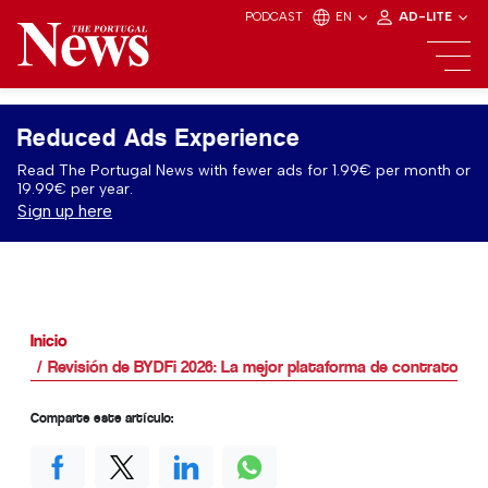
PODCAST
EN
AD-LITE
Reduced Ads Experience
Read The Portugal News with fewer ads for 1.99€ per month or
19.99€ per year.
Sign up here
Inicio
Revisión de BYDFi 2026: La mejor plataforma de contratos 
Comparte este artículo: