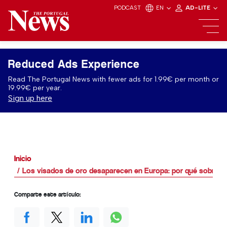
PODCAST
EN
AD-LITE
Reduced Ads Experience
Read The Portugal News with fewer ads for 1.99€ per month or
19.99€ per year.
Sign up here
Inicio
Los visados de oro desaparecen en Europa: por qué sobreviv
Comparte este artículo: