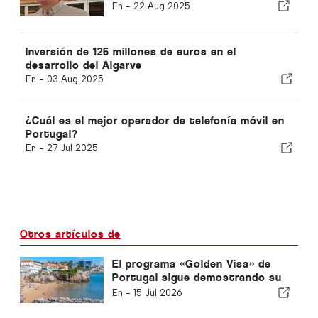
Algarve
En -
22 Aug 2025
Inversión de 125 millones de euros en el
desarrollo del Algarve
En -
03 Aug 2025
¿Cuál es el mejor operador de telefonía móvil en
Portugal?
En -
27 Jul 2025
Otros artículos de
El programa «Golden Visa» de
Portugal sigue demostrando su
solidez; esto es lo que supone
En -
15 Jul 2026
para la planificación familiar