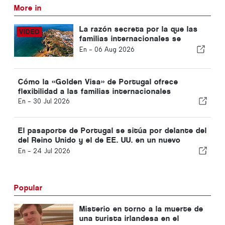
More in
La razón secreta por la que las
familias internacionales se
están mudando a Portugal
En -
06 Aug 2026
Cómo la «Golden Visa» de Portugal ofrece
flexibilidad a las familias internacionales
En -
30 Jul 2026
El pasaporte de Portugal se sitúa por delante del
del Reino Unido y el de EE. UU. en un nuevo
informe
En -
24 Jul 2026
Popular
Misterio en torno a la muerte de
una turista irlandesa en el