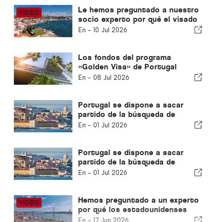
Le hemos preguntado a nuestro
socio experto por qué el visado
dorado de Portugal es el número
En -
10 Jul 2026
uno
Los fondos del programa
«Golden Visa» de Portugal
atraen tres euros por cada euro
En -
08 Jul 2026
retirado
Portugal se dispone a sacar
partido de la búsqueda de
movilidad europea por parte de
En -
01 Jul 2026
los emprendedores
Portugal se dispone a sacar
partido de la búsqueda de
movilidad europea por parte de
En -
01 Jul 2026
los emprendedores
Hemos preguntado a un experto
por qué los estadounidenses
están optando por el visado
En -
17 Jun 2026