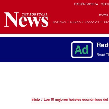
EDICIÓN IMPRESA
CLAS
HOME
NOTICIAS
MUNDO
NEGOCIOS
PRO
Red
Read Th
Inicio
Los 10 mejores hoteles económicos del 