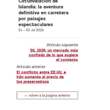
Circunvalación de
Islandia: la aventura
definitiva en carretera
por paisajes
espectaculares
En -
03 Jul 2026
Artículo siguiente
SIL 2026: un mercado más
confiado de lo que sugiere
el contexto
Artículo anterior
El conflicto entre EE.UU. e
Irán aumenta el precio de
los preservativos
← volver a la pagina anterior