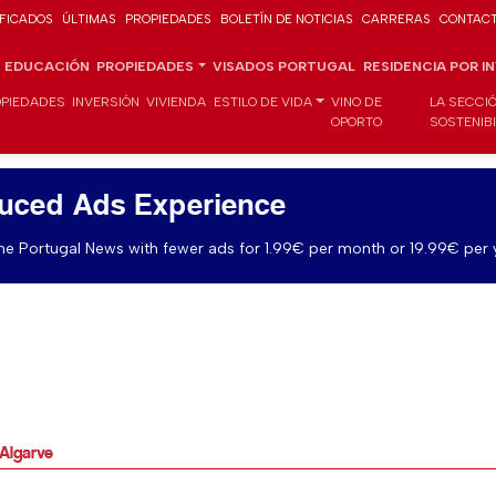
IFICADOS
ÚLTIMAS
PROPIEDADES
BOLETÍN DE NOTICIAS
CARRERAS
CONTAC
EDUCACIÓN
PROPIEDADES
VISADOS PORTUGAL
RESIDENCIA POR I
PIEDADES
INVERSIÓN
VIVIENDA
ESTILO DE VIDA
VINO DE
LA SECCI
OPORTO
SOSTENIB
uced Ads Experience
e Portugal News with fewer ads for 1.99€ per month or 19.99€ per 
Algarve