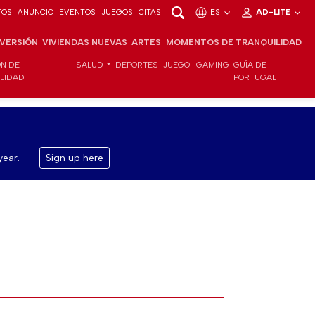
TOS
ANUNCIO
EVENTOS
JUEGOS
CITAS
ES
AD-LITE
NVERSIÓN
VIVIENDAS NUEVAS
ARTES
MOMENTOS DE TRANQUILIDAD
ÓN DE
SALUD
DEPORTES
JUEGO
IGAMING
GUÍA DE
ILIDAD
PORTUGAL
year.
Sign up here