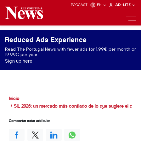
PODCAST
EN
AD-LITE
Reduced Ads Experience
Read The Portugal News with fewer ads for 1.99€ per month or
19.99€ per year.
Sign up here
Inicio
SIL 2026: un mercado más confiado de lo que sugiere el cont
Comparte este artículo: