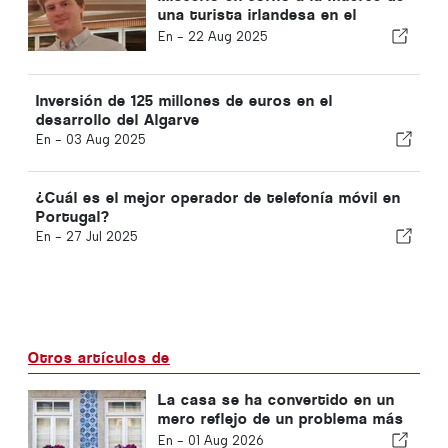
una turista irlandesa en el
Algarve
En -
22 Aug 2025
Inversión de 125 millones de euros en el
desarrollo del Algarve
En -
03 Aug 2025
¿Cuál es el mejor operador de telefonía móvil en
Portugal?
En -
27 Jul 2025
Otros artículos de
La casa se ha convertido en un
mero reflejo de un problema más
amplio en Portugal
En -
01 Aug 2026