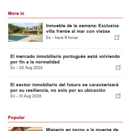
More in
Inmueble de la semana: Exclusiva
villa frente al mar con vistas
panorámicas al mar y a la sierra
En -
hace 8 horas
de Arrábida
El mercado inmobiliario portugués está volviendo
por fin a la normalidad
En -
02 Aug 2026
El sector inmobiliario del futuro se caracterizará
por su resiliencia, no solo por su ubicación
En -
01 Aug 2026
Popular
Misterio en torno a la muerte de