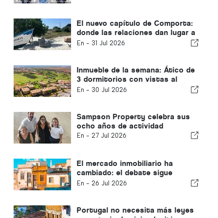
El nuevo capítulo de Comporta:
donde las relaciones dan lugar a
oportunidades extraordinarias
En -
31 Jul 2026
Inmueble de la semana: Ático de
3 dormitorios con vistas al
campo de golf y al mar en
En -
30 Jul 2026
Vilamoura
Sampson Property celebra sus
ocho años de actividad
En -
27 Jul 2026
El mercado inmobiliario ha
cambiado: el debate sigue
centrado en el pasado
En -
26 Jul 2026
Portugal no necesita más leyes