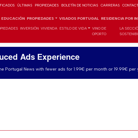
IFICADOS
ÚLTIMAS
PROPIEDADES
BOLETÍN DE NOTICIAS
CARRERAS
CONTAC
EDUCACIÓN
PROPIEDADES
VISADOS PORTUGAL
RESIDENCIA POR I
PIEDADES
INVERSIÓN
VIVIENDA
ESTILO DE VIDA
VINO DE
LA SECCI
OPORTO
SOSTENIB
uced Ads Experience
e Portugal News with fewer ads for 1.99€ per month or 19.99€ per 