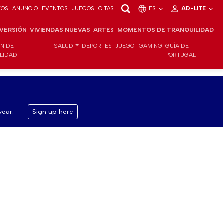
TOS
ANUNCIO
EVENTOS
JUEGOS
CITAS
ES
AD-LITE
NVERSIÓN
VIVIENDAS NUEVAS
ARTES
MOMENTOS DE TRANQUILIDAD
ÓN DE
SALUD
DEPORTES
JUEGO
IGAMING
GUÍA DE
ILIDAD
PORTUGAL
year.
Sign up here