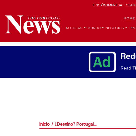
EDICIÓN IMPRESA
CLAS
HOME
NOTICIAS
MUNDO
NEGOCIOS
PRO
Red
Read Th
Inicio
¿Destino? Portugal...