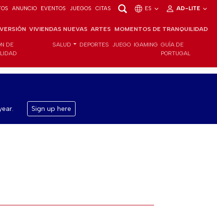
TOS
ANUNCIO
EVENTOS
JUEGOS
CITAS
ES
AD-LITE
NVERSIÓN
VIVIENDAS NUEVAS
ARTES
MOMENTOS DE TRANQUILIDAD
ÓN DE
SALUD
DEPORTES
JUEGO
IGAMING
GUÍA DE
ILIDAD
PORTUGAL
year.
Sign up here