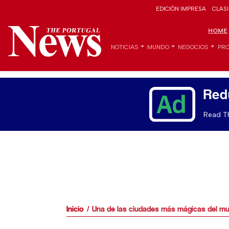
EDICIÓN IMPRESA
CLAS
HOME
NOTICIAS
MUNDO
NEGOCIOS
PRO
Red
Read Th
Inicio
Una de las ciudades más mágicas del m