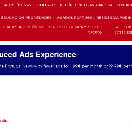
IFICADOS
ÚLTIMAS
PROPIEDADES
BOLETÍN DE NOTICIAS
CARRERAS
CONTAC
EDUCACIÓN
PROPIEDADES
VISADOS PORTUGAL
RESIDENCIA POR I
PIEDADES
INVERSIÓN
VIVIENDA
ESTILO DE VIDA
VINO DE
LA SECCI
OPORTO
SOSTENIB
uced Ads Experience
e Portugal News with fewer ads for 1.99€ per month or 19.99€ per 
undo