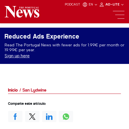
PODCAST
EN
AD-LITE
Reduced Ads Experience
Read The Portugal News with fewer ads for 1.99€ per month or
19.99€ per year.
Sign up here
Inicio
San Lydwine
Comparte este artículo: