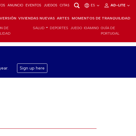
TOS
ANUNCIO
EVENTOS
JUEGOS
CITAS
ES
AD-LITE
NVERSIÓN
VIVIENDAS NUEVAS
ARTES
MOMENTOS DE TRANQUILIDAD
ÓN DE
SALUD
DEPORTES
JUEGO
IGAMING
GUÍA DE
ILIDAD
PORTUGAL
year.
Sign up here