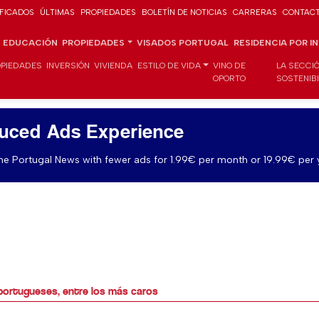
IFICADOS
ÚLTIMAS
PROPIEDADES
BOLETÍN DE NOTICIAS
CARRERAS
CONTAC
EDUCACIÓN
PROPIEDADES
VISADOS PORTUGAL
RESIDENCIA POR I
PIEDADES
INVERSIÓN
VIVIENDA
ESTILO DE VIDA
VINO DE
LA SECCI
OPORTO
SOSTENIB
uced Ads Experience
e Portugal News with fewer ads for 1.99€ per month or 19.99€ per 
portugueses, entre los más caros