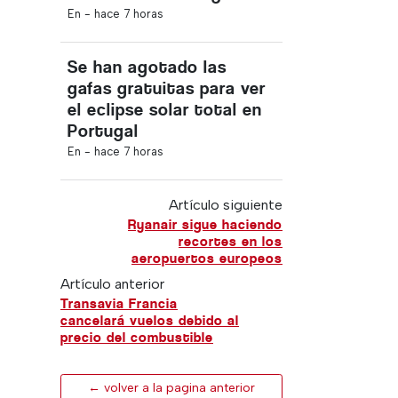
En -
hace 7 horas
Se han agotado las
gafas gratuitas para ver
el eclipse solar total en
Portugal
En -
hace 7 horas
Artículo siguiente
Ryanair sigue haciendo
recortes en los
aeropuertos europeos
Artículo anterior
Transavia Francia
cancelará vuelos debido al
precio del combustible
← volver a la pagina anterior