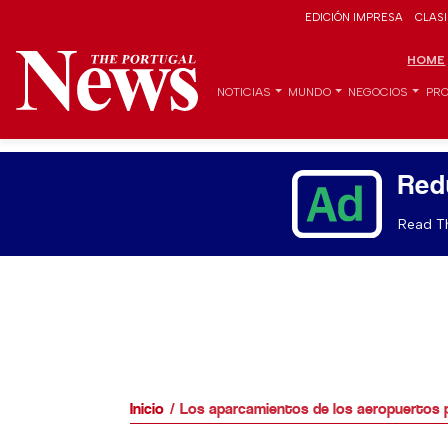
EDICIÓN IMPRESA
CLAS
HOME
NOTICIAS
MUNDO
NEGOCIOS
PRO
Red
Read Th
Inicio
Los aparcamientos de los aeropuertos 