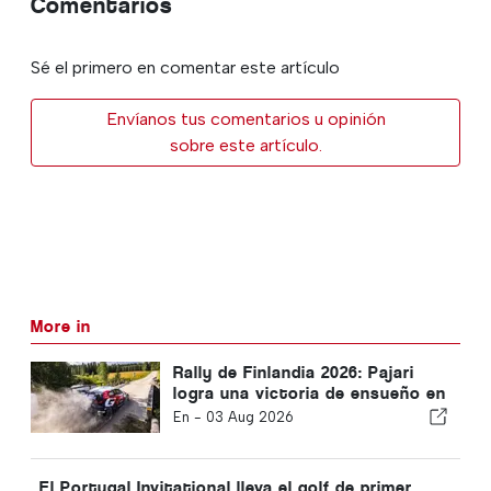
Comentarios
Sé el primero en comentar este artículo
Envíanos tus comentarios u opinión
sobre este artículo.
More in
Rally de Finlandia 2026: Pajari
logra una victoria de ensueño en
su propio país
En -
03 Aug 2026
El Portugal Invitational lleva el golf de primer