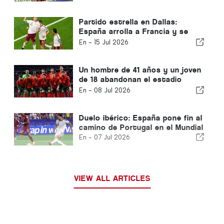
Partido estrella en Dallas:
España arrolla a Francia y se
clasifica para la final del Mundial
En -
15 Jul 2026
Un hombre de 41 años y un joven
de 18 abandonan el estadio
AT&amp;T de Dallas
En -
08 Jul 2026
Duelo ibérico: España pone fin al
camino de Portugal en el Mundial
En -
07 Jul 2026
VIEW ALL ARTICLES