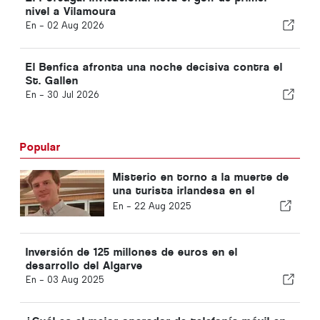
nivel a Vilamoura
En -
02 Aug 2026
El Benfica afronta una noche decisiva contra el
St. Gallen
En -
30 Jul 2026
Popular
Misterio en torno a la muerte de
una turista irlandesa en el
Algarve
En -
22 Aug 2025
Inversión de 125 millones de euros en el
desarrollo del Algarve
En -
03 Aug 2025