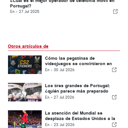
¿Cuál es el mejor operador de telefonía móvil en
Portugal?
En -
27 Jul 2025
Otros artículos de
Cómo las pegatinas de
videojuegos se convirtieron en
una fuente de ingresos para los
En -
30 Jul 2026
equipos de deportes
electrónicos
Los tres grandes de Portugal:
¿quién parece más preparado
para la nueva temporada?
En -
27 Jul 2026
La atención del Mundial se
desplaza de Estados Unidos a la
Península Ibérica
En -
23 Jul 2026