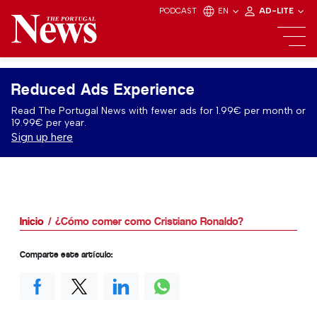
PODCAST
EN
AD-LITE
Reduced Ads Experience
Read The Portugal News with fewer ads for 1.99€ per month or
19.99€ per year.
Sign up here
Inicio
¿Cómo comer como Cristiano Ronaldo?
Comparte este artículo: