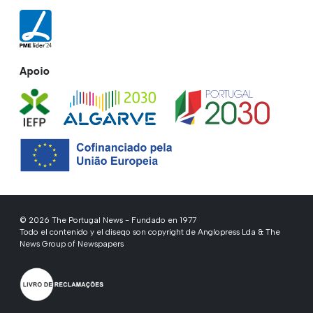
Apoio
© 2026 The Portugal News - Fundado en 1977
Todo el contenido y el diseqo son copyright de Anglopress Lda & The
News Group of Newspapers