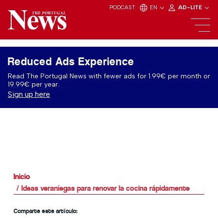
PODCAST
EN
AD-LITE
Reduced Ads Experience
Read The Portugal News with fewer ads for 1.99€ per month or
19.99€ per year.
Sign up here
Inicio
Ideas veraniegas para renovar la cocina rápidamente
Comparte este artículo: