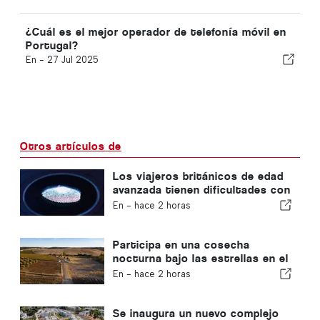
¿Cuál es el mejor operador de telefonía móvil en
Portugal?
En -
27 Jul 2025
Otros artículos de
Los viajeros británicos de edad
avanzada tienen dificultades con
los nuevos controles de huellas
En -
hace 2 horas
dactilares de la Unión Europea
Participa en una cosecha
nocturna bajo las estrellas en el
Alentejo
En -
hace 2 horas
Se inaugura un nuevo complejo