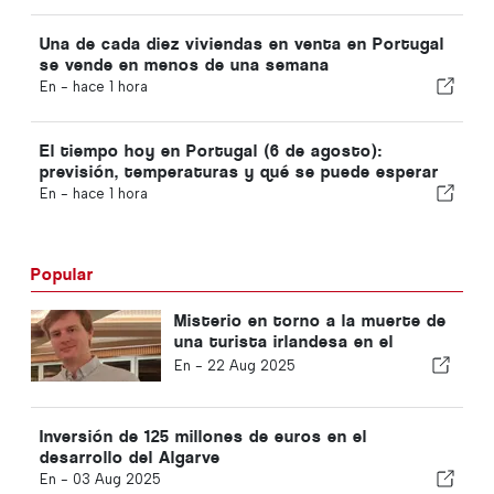
debido a la crisis de Ceuta
Una de cada diez viviendas en venta en Portugal
se vende en menos de una semana
En -
hace 1 hora
El tiempo hoy en Portugal (6 de agosto):
previsión, temperaturas y qué se puede esperar
En -
hace 1 hora
Popular
Misterio en torno a la muerte de
una turista irlandesa en el
Algarve
En -
22 Aug 2025
Inversión de 125 millones de euros en el
desarrollo del Algarve
En -
03 Aug 2025