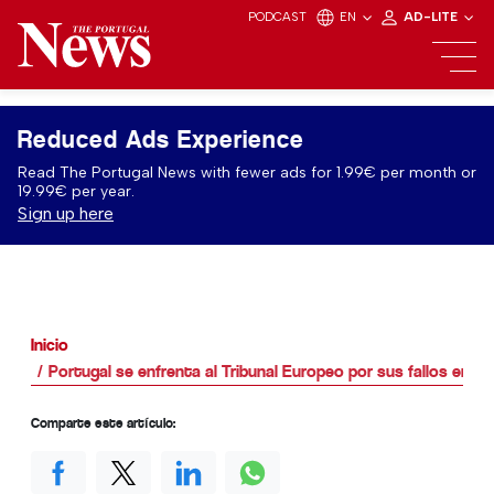
PODCAST
EN
AD-LITE
Reduced Ads Experience
Read The Portugal News with fewer ads for 1.99€ per month or
19.99€ per year.
Sign up here
Inicio
Portugal se enfrenta al Tribunal Europeo por sus fallos en e
Comparte este artículo: