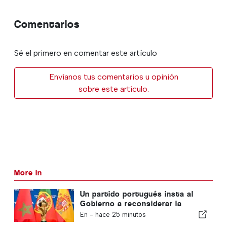
Comentarios
Sé el primero en comentar este artículo
Envíanos tus comentarios u opinión
sobre este artículo.
More in
Un partido portugués insta al
Gobierno a reconsiderar la
candidatura de Marruecos para
En -
hace 25 minutos
albergar el Mundial de 2030