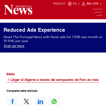
PODCAST
EN
AD-LITE
Reduced Ads Experience
Read The Portugal News with fewer ads for 1.99€ per month or
19.99€ per year.
Sign up here
Inicio
Llegar al Algarve a través del aeropuerto de Faro es más fáci
Comparte este artículo: