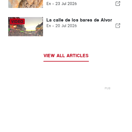
en el mercado de Armação de
En -
23 Jul 2026
Pêra
La calle de los bares de Alvor
En -
20 Jul 2026
VIEW ALL ARTICLES