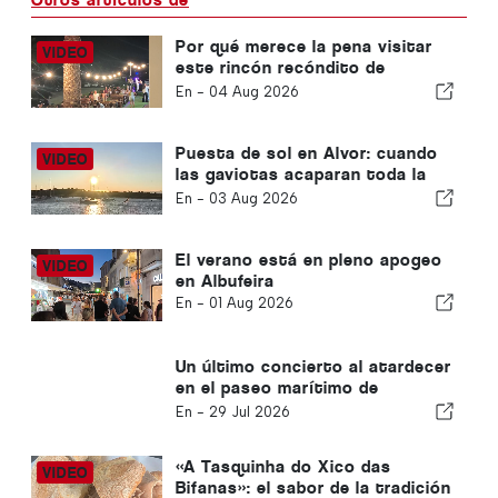
Por qué merece la pena visitar
este rincón recóndito de
Porches
En -
04 Aug 2026
Puesta de sol en Alvor: cuando
las gaviotas acaparan toda la
atención
En -
03 Aug 2026
El verano está en pleno apogeo
en Albufeira
En -
01 Aug 2026
Un último concierto al atardecer
en el paseo marítimo de
Carvoeiro
En -
29 Jul 2026
«A Tasquinha do Xico das
Bifanas»: el sabor de la tradición