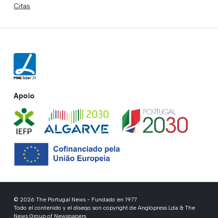
Citas
Apoio
© 2026 The Portugal News - Fundado en 1977
Todo el contenido y el diseqo son copyright de Anglopress Lda & The
News Group of Newspapers