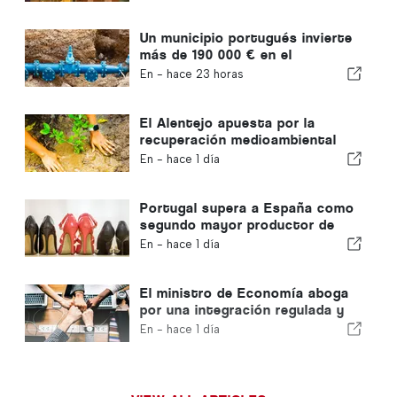
Un municipio portugués invierte
más de 190 000 € en el
suministro de agua
En -
hace 23 horas
El Alentejo apuesta por la
recuperación medioambiental
con fondos europeos
En -
hace 1 día
Portugal supera a España como
segundo mayor productor de
calzado de Europa
En -
hace 1 día
El ministro de Economía aboga
por una integración regulada y
garantiza una vía rápida para los
En -
hace 1 día
inmigrantes