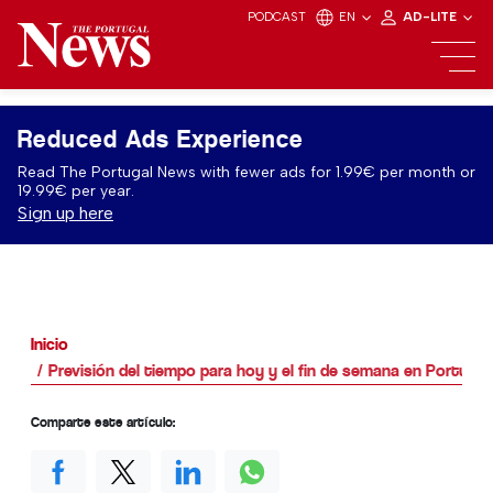
PODCAST
EN
AD-LITE
Reduced Ads Experience
Read The Portugal News with fewer ads for 1.99€ per month or
19.99€ per year.
Sign up here
Inicio
Previsión del tiempo para hoy y el fin de semana en Portugal
Comparte este artículo: