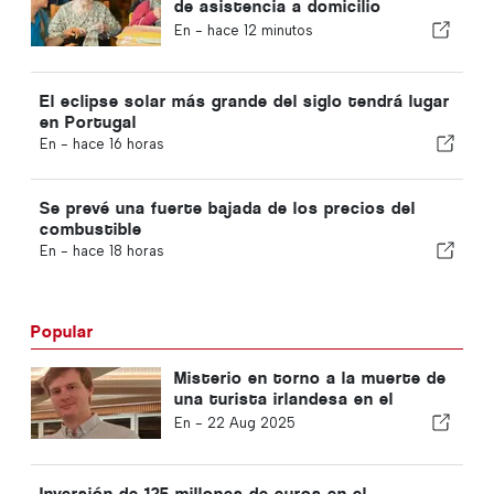
de asistencia a domicilio
volverán al municipio de Portugal
En -
hace 12 minutos
El eclipse solar más grande del siglo tendrá lugar
en Portugal
En -
hace 16 horas
Se prevé una fuerte bajada de los precios del
combustible
En -
hace 18 horas
Popular
Misterio en torno a la muerte de
una turista irlandesa en el
Algarve
En -
22 Aug 2025
Inversión de 125 millones de euros en el