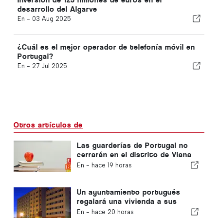
desarrollo del Algarve
En -
03 Aug 2025
¿Cuál es el mejor operador de telefonía móvil en
Portugal?
En -
27 Jul 2025
Otros artículos de
Las guarderías de Portugal no
cerrarán en el distrito de Viana
do Castelo
En -
hace 19 horas
Un ayuntamiento portugués
regalará una vivienda a sus
ciudadanos
En -
hace 20 horas